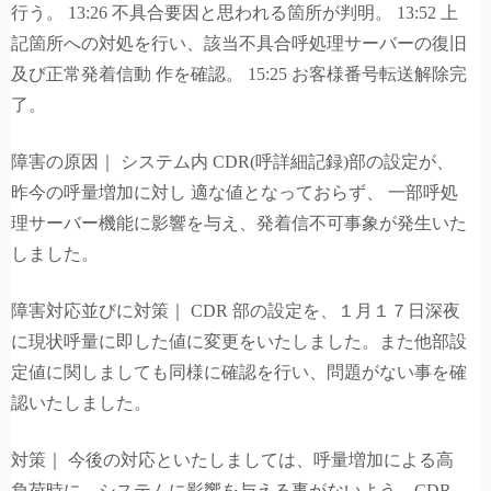
行う。 13:26 不具合要因と思われる箇所が判明。 13:52 上
記箇所への対処を行い、該当不具合呼処理サーバーの復旧
及び正常発着信動 作を確認。 15:25 お客様番号転送解除完
了。
障害の原因｜ システム内 CDR(呼詳細記録)部の設定が、
昨今の呼量増加に対し 適な値となっておらず、 一部呼処
理サーバー機能に影響を与え、発着信不可事象が発生いた
しました。
障害対応並びに対策｜ CDR 部の設定を、１月１７日深夜
に現状呼量に即した値に変更をいたしました。また他部設
定値に関しましても同様に確認を行い、問題がない事を確
認いたしました。
対策｜ 今後の対応といたしましては、呼量増加による高
負荷時に、システムに影響を与える事がないよう、CDR