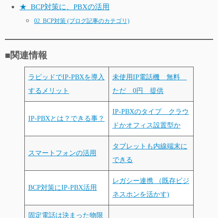
★_BCP対策に、PBXの活用
02_BCP対策 (ブログ記事のカテゴリ)
■関連情報
ラピッドでIP-PBXを導入
未使用IP電話機 無料
するメリット
ただ 0円 提供
IP-PBXのタイプ クラウ
IP-PBXとは？できる事？
ドかオフィス設置型か
タブレットも内線端末に
スマートフォンの活用
できる
レガシー連携 （既存ビジ
BCP対策にIP-PBX活用
ネスホンを活かす)
固定電話は決まった物限