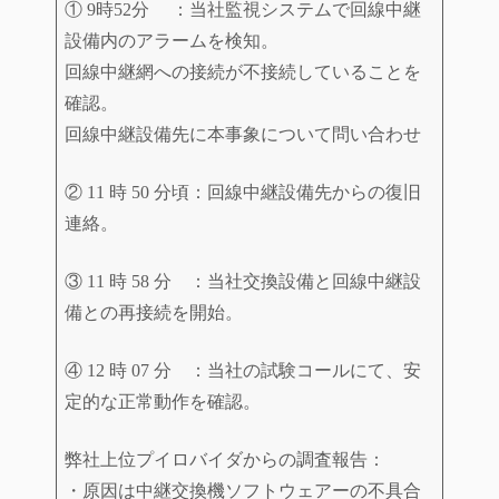
① 9時52分 ：当社監視システムで回線中継
設備内のアラームを検知。
回線中継網への接続が不接続していることを
確認。
回線中継設備先に本事象について問い合わせ
② 11 時 50 分頃：回線中継設備先からの復旧
連絡。
③ 11 時 58 分 ：当社交換設備と回線中継設
備との再接続を開始。
④ 12 時 07 分 ：当社の試験コールにて、安
定的な正常動作を確認。
弊社上位プイロバイダからの調査報告：
・原因は中継交換機ソフトウェアーの不具合