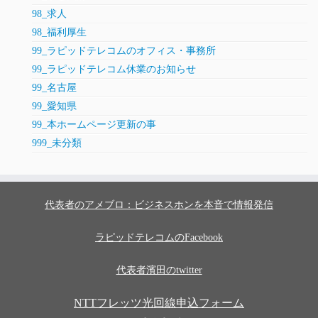
98_求人
98_福利厚生
99_ラピッドテレコムのオフィス・事務所
99_ラピッドテレコム休業のお知らせ
99_名古屋
99_愛知県
99_本ホームページ更新の事
999_未分類
代表者のアメブロ：ビジネスホンを本音で情報発信
ラピッドテレコムのFacebook
代表者濱田のtwitter
NTTフレッツ光回線申込フォーム