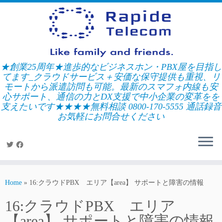
Skip
to
content
★創業25周年★進歩的なビジネスホン・PBX屋を目指し
てます_クラウドサービス＋安価な保守提供も重視、リ
モートから派遣訪問も可能。最新のスマフォ内線も安
心サポート、通信の力とDX支援で中小企業の変革をを
支えたいです★★★★無料相談 0800-170-5555 通話録音
お気軽にお問合せください
Home
»
16:クラウドPBX エリア【area】 サポートと障害の情報
16:クラウドPBX エリア
【area】 サポートと障害の情報