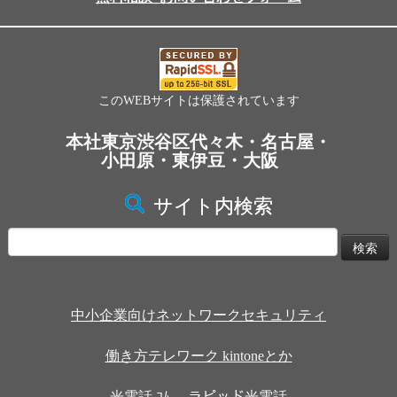
このWEBサイトは保護されています
本社東京渋谷区代々木・名古屋・
小田原・東伊豆・大阪
サイト内検索
検
索:
中小企業向けネットワークセキュリティ
働き方テレワーク kintoneとか
光電話.ｺﾑ ラピッド光電話