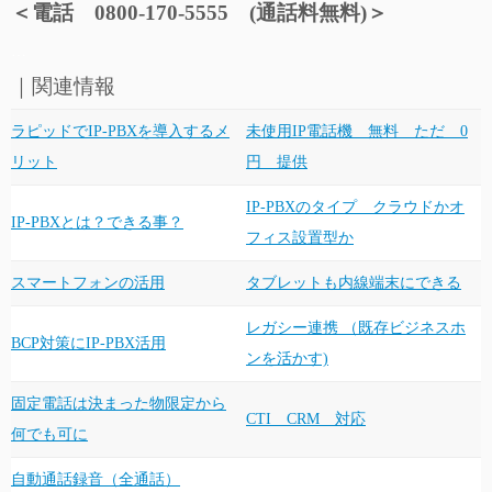
＜電話 0800-170-5555 (通話料無料)＞
…
｜関連情報
ラピッドでIP-PBXを導入するメ
未使用IP電話機 無料 ただ 0
リット
円 提供
IP-PBXのタイプ クラウドかオ
IP-PBXとは？できる事？
フィス設置型か
スマートフォンの活用
タブレットも内線端末にできる
レガシー連携 （既存ビジネスホ
BCP対策にIP-PBX活用
ンを活かす)
固定電話は決まった物限定から
CTI CRM 対応
何でも可に
自動通話録音（全通話）