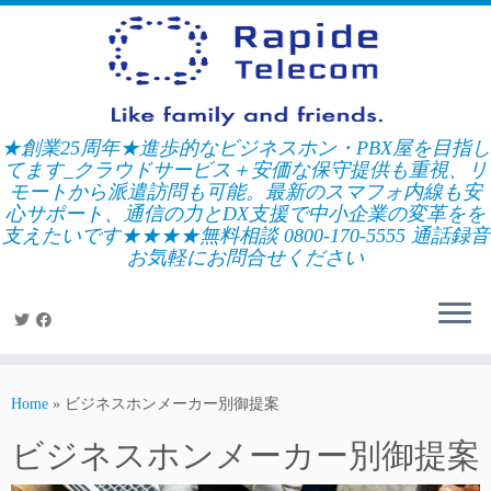
Skip
to
content
★創業25周年★進歩的なビジネスホン・PBX屋を目指し
てます_クラウドサービス＋安価な保守提供も重視、リ
モートから派遣訪問も可能。最新のスマフォ内線も安
心サポート、通信の力とDX支援で中小企業の変革をを
支えたいです★★★★無料相談 0800-170-5555 通話録音
お気軽にお問合せください
Home
»
ビジネスホンメーカー別御提案
ビジネスホンメーカー別御提案