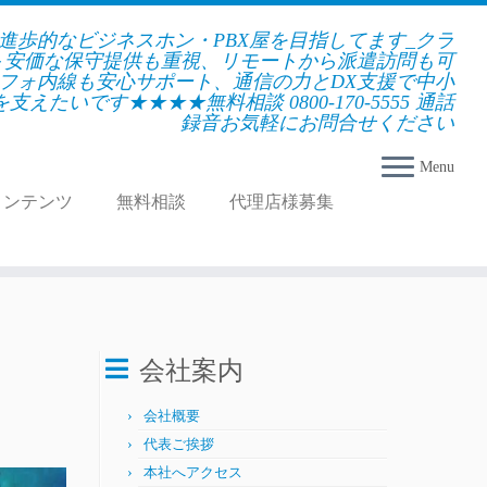
★進歩的なビジネスホン・PBX屋を目指してます_クラ
＋安価な保守提供も重視、リモートから派遣訪問も可
フォ内線も安心サポート、通信の力とDX支援で中小
えたいです★★★★無料相談 0800-170-5555 通話
録音お気軽にお問合せください
Menu
コンテンツ
無料相談
代理店様募集
会社案内
会社概要
代表ご挨拶
本社へアクセス