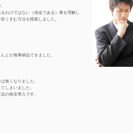
が、
あるわけではない（借金である）事を理解し
か安くすむ方法を模索しました。
なんとか無事納品できました。
では無くなりました。
ってしまいました。
古品の格安導入です。