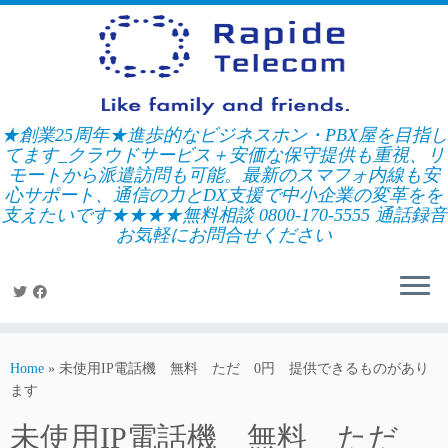
Skip
to
content
★創業25周年★進歩的なビジネスホン・PBX屋を目指し
てます_クラウドサービス＋安価な保守提供も重視、リ
モートから派遣訪問も可能。最新のスマフォ内線も安
心サポート、通信の力とDX支援で中小企業の変革をを
支えたいです★★★★無料相談 0800-170-5555 通話録音
お気軽にお問合せください
Home
»
未使用IP電話機 無料 ただ 0円 提供できるものがあり
ます
未使用IP電話機 無料 ただ