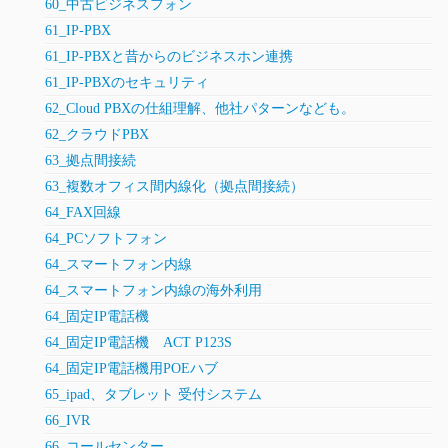
60_中古ビジネスフォン
61_IP-PBX
61_IP-PBXと昔からのビジネスホン連携
61_IP-PBXのセキュリティ
62_Cloud PBXの仕組理解、他社パターンなども。
62_クラウドPBX
63_拠点間接続
63_複数オフィス間内線化（拠点間接続）
64_FAX回線
64_PCソフトフォン
64_スマートフォン内線
64_スマートフォン内線の海外利用
64_固定IP電話機
64_固定IP電話機 ACT P123S
64_固定IP電話機用POEハブ
65_ipad、タブレット 受付システム
66_IVR
66_コールセンター