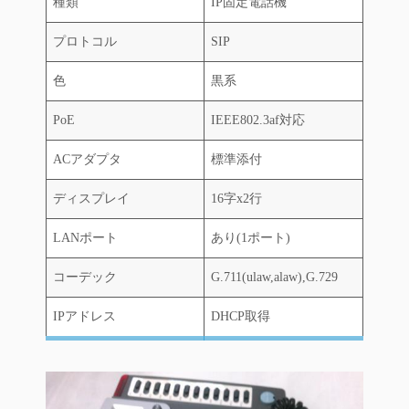
種類
IP固定電話機
プロトコル
SIP
色
黒系
PoE
IEEE802.3af対応
ACアダプタ
標準添付
ディスプレイ
16字x2行
LANポート
あり(1ポート)
コーデック
G.711(ulaw,alaw),G.729
IPアドレス
DHCP取得