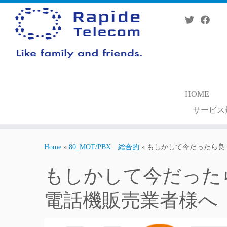
Skip
to
content
HOME
サービス
Home
»
80_MOT/PBX 総合的
»
もしかして今だったら良
もしかして今だった
電話機販売業者様へ