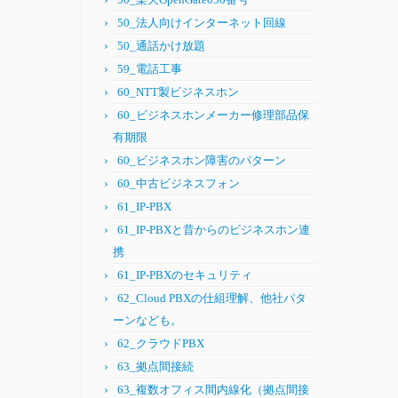
50_法人向けインターネット回線
50_通話かけ放題
59_電話工事
60_NTT製ビジネスホン
60_ビジネスホンメーカー修理部品保
有期限
60_ビジネスホン障害のパターン
60_中古ビジネスフォン
61_IP-PBX
61_IP-PBXと昔からのビジネスホン連
携
61_IP-PBXのセキュリティ
62_Cloud PBXの仕組理解、他社パタ
ーンなども。
62_クラウドPBX
63_拠点間接続
63_複数オフィス間内線化（拠点間接