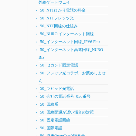
外線ゲートウェイ
50_NTTひかり電話の料金
50_NTTフレッツ光
50_NTT回線の仕組み
50_NURO インターネット回線
50_インターネット回線_IPV6 Plus
50_インターネット高速回線_NURO
Biz
50_セカンド固定電話
50_フレッツ光コラボ、お薦めしませ
ん
50_ラピッド光電話
50_会社の電話番号_050番号
50_回線系
50_回線開通が遅い場合の対策
50_固定電話回線
50_国際電話
50_楽天OpenGate050番号