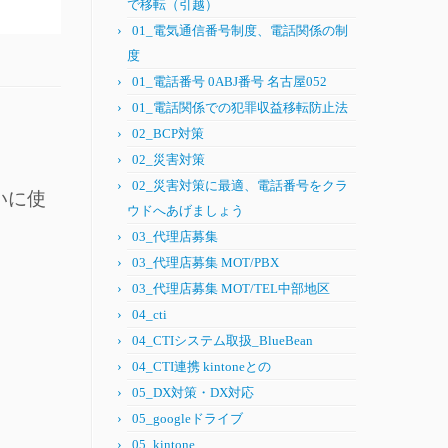
で移転（引越）
01_電気通信番号制度、電話関係の制
度
01_電話番号 0ABJ番号 名古屋052
01_電話関係での犯罪収益移転防止法
02_BCP対策
02_災害対策
02_災害対策に最適、電話番号をクラ
いに使
ウドへあげましょう
03_代理店募集
03_代理店募集 MOT/PBX
03_代理店募集 MOT/TEL中部地区
04_cti
04_CTIシステム取扱_BlueBean
04_CTI連携 kintoneとの
05_DX対策・DX対応
05_googleドライブ
05_kintone