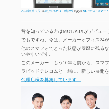
2018年4月17日
in
80_MOT/PBX 総合的
tagged
MOT/PBX
/
スマー
昔を知っている方はMOT/PBXがデビュ
でもですね、今は、メーカーオフィス24
他のスマフォでとった状態が履歴に残るな
いやすいです。
このメーカー、もう10年も前から、スマ
ラピッドテレコムと一緒に、新しい展開を
代理店様を募集しています。