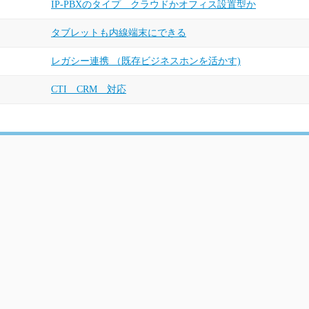
IP-PBXのタイプ クラウドかオフィス設置型か
タブレットも内線端末にできる
レガシー連携 （既存ビジネスホンを活かす)
CTI CRM 対応