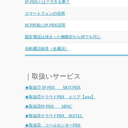
IP-PBXとは？できる事？
スマートフォンの活用
BCP対策にIP-PBX活用
固定電話は決まった物限定から何でも可に
自動通話録音（全通話）
…
｜取扱いサービス
★取扱① IP-PBX MOT/PBX
★取扱②クラウドPBX エリア【area】
★取扱③IP-PBX MINC
★取扱④クラウドPBX BIZTEL
★取扱⑤ コールセンターPBX