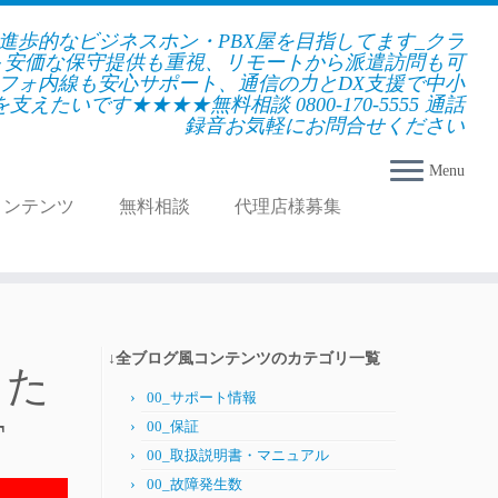
★進歩的なビジネスホン・PBX屋を目指してます_クラ
＋安価な保守提供も重視、リモートから派遣訪問も可
フォ内線も安心サポート、通信の力とDX支援で中小
えたいです★★★★無料相談 0800-170-5555 通話
録音お気軽にお問合せください
Menu
コンテンツ
無料相談
代理店様募集
↓全ブログ風コンテンツのカテゴリ一覧
った
00_サポート情報
T
00_保証
00_取扱説明書・マニュアル
00_故障発生数