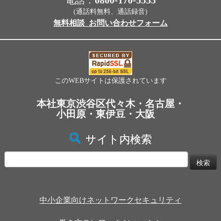
電話：
0800-170-5555
(通話料無料、通話録音)
無料相談_お問い合わせフォーム
このWEBサイトは保護されています
本社東京渋谷区代々木・名古屋・
小田原・東伊豆・大阪
サイト内検索
検
索:
中小企業向けネットワークセキュリティ