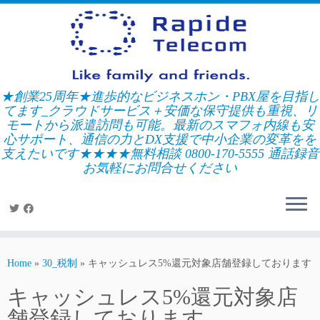
Skip
to
content
★創業25周年★進歩的なビジネスホン・PBX屋を目指し
てます_クラウドサービス＋安価な保守提供も重視、リ
モートから派遣訪問も可能。最新のスマフォ内線も安
心サポート、通信の力とDX支援で中小企業の変革をを
支えたいです★★★★無料相談 0800-170-5555 通話録音
お気軽にお問合せください
Home
»
30_税制
»
キャッシュレス5%還元対象店舗登録しております
キャッシュレス5%還元対象店
舗登録しております