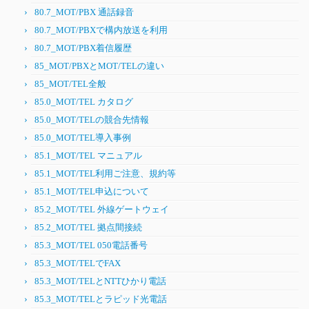
80.7_MOT/PBX 通話録音
80.7_MOT/PBXで構内放送を利用
80.7_MOT/PBX着信履歴
85_MOT/PBXとMOT/TELの違い
85_MOT/TEL全般
85.0_MOT/TEL カタログ
85.0_MOT/TELの競合先情報
85.0_MOT/TEL導入事例
85.1_MOT/TEL マニュアル
85.1_MOT/TEL利用ご注意、規約等
85.1_MOT/TEL申込について
85.2_MOT/TEL 外線ゲートウェイ
85.2_MOT/TEL 拠点間接続
85.3_MOT/TEL 050電話番号
85.3_MOT/TELでFAX
85.3_MOT/TELとNTTひかり電話
85.3_MOT/TELとラピッド光電話