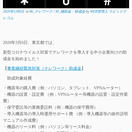
2020年3月8日
in
06_テレワーク
/
30_補助金・助成金
by
WEB管理人 ラピッドテ
レコム
2020年3月6日、東京都では、
新型コロナウイルス対策でテレワークを導入する中小企業向けの助
成金を始めました！
【
事業継続緊急対策（テレワーク）助成金
】
助成対象経費
・機器等の購入費（例：パソコン、タブレット、VPNルーター）
・機器の設置・設定費 （例：VPNルーター等機器の設置・設定作業
費）
・保守委託等の業務委託料（例：機器の保守費用）
・導入機器等の導入時運用サポート費 （例：導入機器等の操作説明
マニュアル作成費）
・機器のリース料（例：パソコン等リース料金）