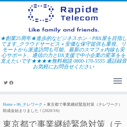
Skip
to
content
★創業25周年★進歩的なビジネスホン・PBX屋を目指し
てます_クラウドサービス＋安価な保守提供も重視、リ
モートから派遣訪問も可能。最新のスマフォ内線も安
心サポート、通信の力とDX支援で中小企業の変革をを
支えたいです★★★★無料相談 0800-170-5555 通話録音
お気軽にお問合せください
Home
»
06_テレワーク
»
東京都で事業継続緊急対策（テレワーク）
助成金始まりました！(2020/3/6)
東京都で事業継続緊急対策（テ