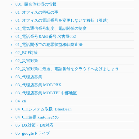
001_競合他社様の情報
01_オフィスの移転の事
01_オフィスの電話番号を変更しないで移転（引越）
01_電気通信番号制度、電話関係の制度
01_電話番号 0ABJ番号 名古屋052
01_電話関係での犯罪収益移転防止法
02_BCP対策
02_災害対策
02_災害対策に最適、電話番号をクラウドへあげましょう
03_代理店募集
03_代理店募集 MOT/PBX
03_代理店募集 MOT/TEL中部地区
04_cti
04_CTIシステム取扱_BlueBean
04_CTI連携 kintoneとの
05_DX対策・DX対応
05_googleドライブ