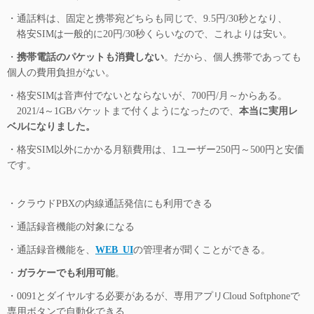
・通話料は、固定と携帯宛どちらも同じで、9.5円/30秒となり、
格安SIMは一般的に20円/30秒くらいなので、これよりは安い。
・
携帯電話のパケットも消費しない
。だから、個人携帯であっても
個人の費用負担がない。
・格安SIMは音声付でないとならないが、700円/月～からある。
2021/4～1GBパケットまで付くようになったので、
本当に実用レ
ベルになりました。
・格安SIM以外にかかる月額費用は、1ユーザー250円～500円と安価
です。
・クラウドPBXの内線通話発信にも利用できる
・通話録音機能の対象になる
・通話録音機能を、
WEB_UI
の管理者が聞くことができる。
・
ガラケーでも利用可能
。
・0091とダイヤルする必要があるが、専用アプリCloud Softphoneで
専用ボタンで自動化できる