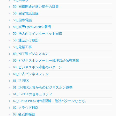
50_回線開通が遅い場合の対策
50_固定電話回線
50_国際電話
50_楽天OpenGate050番号
50_法人向けインターネット回線
50_通話かけ放題
59_電話工事
60_NTT製ビジネスホン
60_ビジネスホンメーカー修理部品保有期限
60_ビジネスホン障害のパターン
60_中古ビジネスフォン
61_IP-PBX
61_IP-PBXと昔からのビジネスホン連携
61_IP-PBXのセキュリティ
62_Cloud PBXの仕組理解、他社パターンなども。
62_クラウドPBX
63_拠点間接続