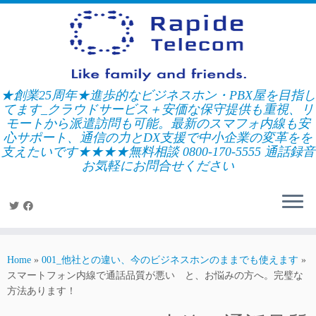
Skip
to
content
★創業25周年★進歩的なビジネスホン・PBX屋を目指し
てます_クラウドサービス＋安価な保守提供も重視、リ
モートから派遣訪問も可能。最新のスマフォ内線も安
心サポート、通信の力とDX支援で中小企業の変革をを
支えたいです★★★★無料相談 0800-170-5555 通話録音
お気軽にお問合せください
Home
»
001_他社との違い、今のビジネスホンのままでも使えます
»
スマートフォン内線で通話品質が悪い と、お悩みの方へ。完璧な
方法あります！