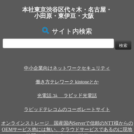
本社東京渋谷区代々木・名古屋・
小田原・東伊豆・大阪
サイト内検索
検
索:
中小企業向けネットワークセキュリティ
働き方テレワーク kintoneとか
光電話.ｺﾑ ラピッド光電話
ラピッドテレコムのコーポレートサイト
オンラインストレージ 国産国内Serverで信頼のNTT様からの
OEMサービス他には無い、クラウドサービスであるのに現地