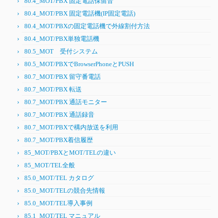
80.4_MOT/PBX 固定電話保留音
80.4_MOT/PBX 固定電話機(IP固定電話)
80.4_MOT/PBXの固定電話機で外線割付方法
80.4_MOT/PBX単独電話機
80.5_MOT 受付システム
80.5_MOT/PBXでBrowserPhoneとPUSH
80.7_MOT/PBX 留守番電話
80.7_MOT/PBX 転送
80.7_MOT/PBX 通話モニター
80.7_MOT/PBX 通話録音
80.7_MOT/PBXで構内放送を利用
80.7_MOT/PBX着信履歴
85_MOT/PBXとMOT/TELの違い
85_MOT/TEL全般
85.0_MOT/TEL カタログ
85.0_MOT/TELの競合先情報
85.0_MOT/TEL導入事例
85.1_MOT/TEL マニュアル