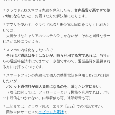
＊クラウドPBXスマフォ内線を導入したら、
音声品質が悪すぎて使
い物にならない
と、お困りな方の解決策になります。
＊アプリを使わず、クラウドPBXと携帯電話回線をつなぐ仕組みと
しては、
大掛かりなキャリアのシステム位しかないが、それと同様なサー
ビスが気軽につかえる。
＊スマホの内線化をしたい方で、
それほど通話は多くはないが、時々利用する方であれば
、当社か
らの通話料金請求はでますが、少額ですので、通話品質を重視され
る方には打ってつけです。
＊スマートフォンの内線化で個人の携帯電話を利用しBYODで利用
したいが、
パケット通信料が個人負担になるのを、避けたい方に良い
。
（着信に関しては、フォローミーという機能を利用すれば、パケ
ット通信をつかわない、内線着信も可、通話録音も可）
＊上記までは、クラウドPBX エリア【area】でのお話ですが、
回線単体サービスの
ラピッド光電話
で、