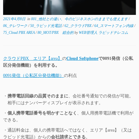
2021年4月8日
in
001_他社との違い、今のビジネスホンのままでも使えます
/
06_テレワーク
/
50_ラピッド光電話
/
62_クラウドPBX
/
64_スマートフォン内線
/
75_Cloud PBX AREA
/
80_MOT/PBX 総合的
by
WEB管理人 ラピッドテレコム
クラウドPBX エリア【area】
の
Cloud Softphone
で0091発信（公私
区分発信機能）を利用する。
0091発信（公私区分発信機能）
の利点
・
携帯電話回線の品質そのままに
、会社番号通知での発信が可能。
相手にはナンバーディスプレイが表示されます。
・
個人携帯電話番号を明かすことなく
、個人用携帯電話機で利用が
できる。
・通話料金は、個人の携帯電話へではなく、エリア【area】（又は
ラピッド光電話）からの
会社請求とできる
。