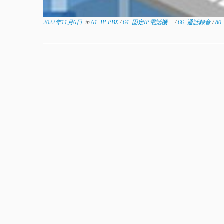
2022年11月6日
in
61_IP-PBX
/
64_固定IP電話機
/
66_通話録音
/
80