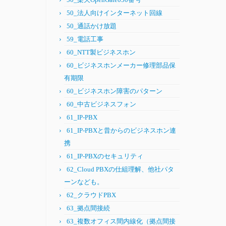
50_法人向けインターネット回線
50_通話かけ放題
59_電話工事
60_NTT製ビジネスホン
60_ビジネスホンメーカー修理部品保
有期限
60_ビジネスホン障害のパターン
60_中古ビジネスフォン
61_IP-PBX
61_IP-PBXと昔からのビジネスホン連
携
61_IP-PBXのセキュリティ
62_Cloud PBXの仕組理解、他社パタ
ーンなども。
62_クラウドPBX
63_拠点間接続
63_複数オフィス間内線化（拠点間接