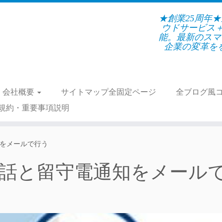
★創業25周年
ウドサービス
能。最新のスマ
企業の変革をを支
会社概要
サイトマップ全固定ページ
全ブログ風
規約・重要事項説明
知をメールで行う
番電話と留守電通知をメール