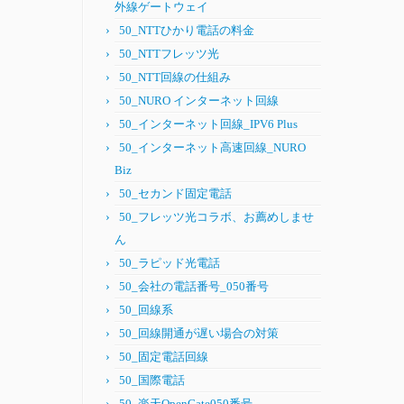
外線ゲートウェイ
50_NTTひかり電話の料金
50_NTTフレッツ光
50_NTT回線の仕組み
50_NURO インターネット回線
50_インターネット回線_IPV6 Plus
50_インターネット高速回線_NURO
Biz
50_セカンド固定電話
50_フレッツ光コラボ、お薦めしませ
ん
50_ラピッド光電話
50_会社の電話番号_050番号
50_回線系
50_回線開通が遅い場合の対策
50_固定電話回線
50_国際電話
50_楽天OpenGate050番号