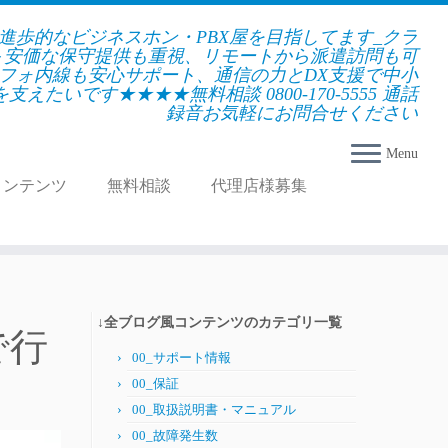
★進歩的なビジネスホン・PBX屋を目指してます_クラ
＋安価な保守提供も重視、リモートから派遣訪問も可
フォ内線も安心サポート、通信の力とDX支援で中小
えたいです★★★★無料相談 0800-170-5555 通話
録音お気軽にお問合せください
Menu
コンテンツ
無料相談
代理店様募集
↓全ブログ風コンテンツのカテゴリ一覧
で行
00_サポート情報
00_保証
00_取扱説明書・マニュアル
00_故障発生数