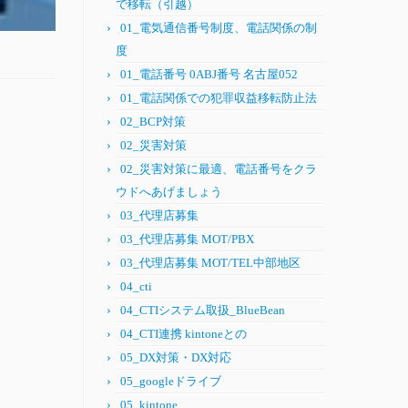
で移転（引越）
01_電気通信番号制度、電話関係の制
度
01_電話番号 0ABJ番号 名古屋052
01_電話関係での犯罪収益移転防止法
02_BCP対策
02_災害対策
02_災害対策に最適、電話番号をクラ
ウドへあげましょう
03_代理店募集
03_代理店募集 MOT/PBX
03_代理店募集 MOT/TEL中部地区
04_cti
04_CTIシステム取扱_BlueBean
04_CTI連携 kintoneとの
05_DX対策・DX対応
05_googleドライブ
05_kintone