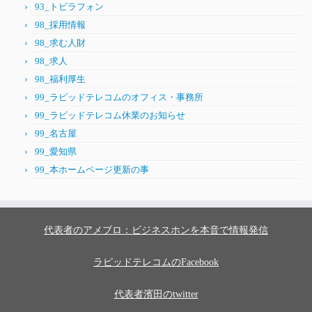
93_トビラフォン
98_採用情報
98_求む人財
98_求人
98_福利厚生
99_ラピッドテレコムのオフィス・事務所
99_ラピッドテレコム休業のお知らせ
99_名古屋
99_愛知県
99_本ホームページ更新の事
代表者のアメブロ：ビジネスホンを本音で情報発信
ラピッドテレコムのFacebook
代表者濱田のtwitter