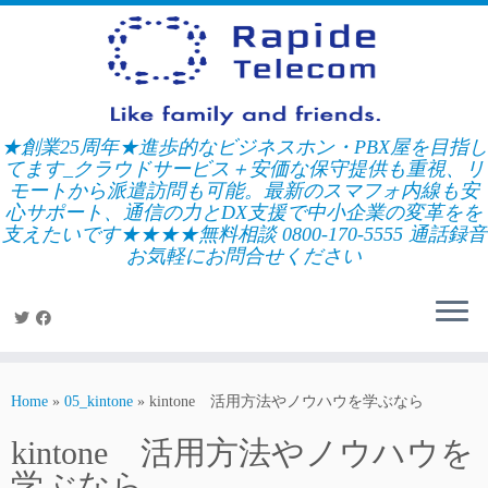
Skip
to
content
★創業25周年★進歩的なビジネスホン・PBX屋を目指し
てます_クラウドサービス＋安価な保守提供も重視、リ
モートから派遣訪問も可能。最新のスマフォ内線も安
心サポート、通信の力とDX支援で中小企業の変革をを
支えたいです★★★★無料相談 0800-170-5555 通話録音
お気軽にお問合せください
Home
»
05_kintone
»
kintone 活用方法やノウハウを学ぶなら
kintone 活用方法やノウハウを
学ぶなら