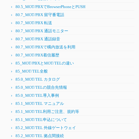
80.5_MOT/PBXでBrowserPhoneとPUSH
80.7_MOT/PBX 留守番電話
80.7_MOT/PBX 転送
80.7_MOT/PBX 通話モニター
80.7_MOT/PBX 通話録音
80.7_MOT/PBXで構内放送を利用
80.7_MOT/PBX着信履歴
85_MOT/PBXとMOT/TELの違い
85_MOT/TEL全般
85.0_MOT/TEL カタログ
85.0_MOT/TELの競合先情報
85.0_MOT/TEL導入事例
85.1_MOT/TEL マニュアル
85.1_MOT/TEL利用ご注意、規約等
85.1_MOT/TEL申込について
85.2_MOT/TEL 外線ゲートウェイ
85.2_MOT/TEL 拠点間接続