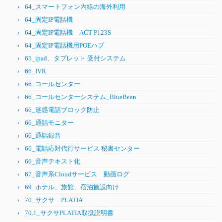
64_スマートフォン内線の海外利用
64_固定IP電話機
64_固定IP電話機 ACT P123S
64_固定IP電話機用POEハブ
65_ipad、タブレット 受付システム
66_IVR
66_コールセンター
66_コールセンターシステム_BlueBean
66_迷惑電話ブロック防止
66_通話モニター
66_通話録音
66_電話応対代行サービス 秘書センター
66_音声テキスト化
67_音声系Cloudサービス 動画ログ
69_ホテル、旅館、宿泊施設向け
70_サクサ PLATIA
70.1_サクサPLATIA取扱説明書