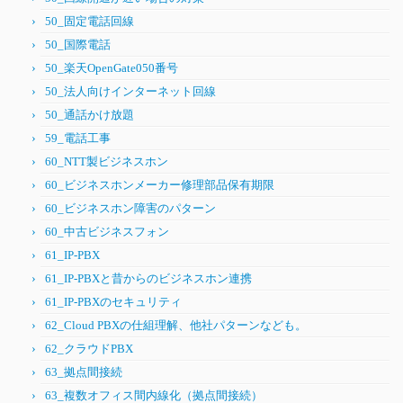
50_固定電話回線
50_国際電話
50_楽天OpenGate050番号
50_法人向けインターネット回線
50_通話かけ放題
59_電話工事
60_NTT製ビジネスホン
60_ビジネスホンメーカー修理部品保有期限
60_ビジネスホン障害のパターン
60_中古ビジネスフォン
61_IP-PBX
61_IP-PBXと昔からのビジネスホン連携
61_IP-PBXのセキュリティ
62_Cloud PBXの仕組理解、他社パターンなども。
62_クラウドPBX
63_拠点間接続
63_複数オフィス間内線化（拠点間接続）