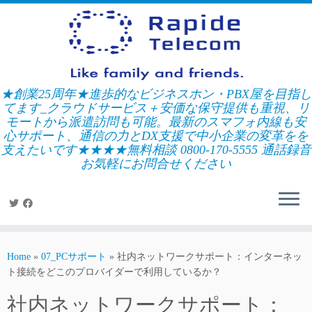
Skip
to
content
★創業25周年★進歩的なビジネスホン・PBX屋を目指し
てます_クラウドサービス＋安価な保守提供も重視、リ
モートから派遣訪問も可能。最新のスマフォ内線も安
心サポート、通信の力とDX支援で中小企業の変革をを
支えたいです★★★★無料相談 0800-170-5555 通話録音
お気軽にお問合せください
Home
»
07_PCサポート
»
社内ネットワークサポート：インターネッ
ト接続をどこのプロバイダーで利用しているか？
社内ネットワークサポート：