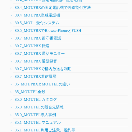
80.4_MOT/PBXの固定電話機で外線割付方法
80.4_MOT/PBX単独電話機
80.5_MOT 受付システム
80.5_MOT/PBXでBrowserPhoneとPUSH
80.7_MOT/PBX 留守番電話
80.7_MOT/PBX 転送
80.7_MOT/PBX 通話モニター
80.7_MOT/PBX 通話録音
80.7_MOT/PBXで構内放送を利用
80.7_MOT/PBX着信履歴
85_MOT/PBXとMOT/TELの違い
85_MOT/TEL全般
85.0_MOT/TEL カタログ
85.0_MOT/TELの競合先情報
85.0_MOT/TEL導入事例
85.1_MOT/TEL マニュアル
85.1_MOT/TEL利用ご注意、規約等