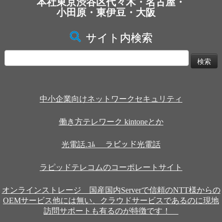
本社東京渋谷区代々木・名古屋・
小田原・東伊豆・大阪
サイト内検索
検
索:
中小企業向けネットワークセキュリティ
働き方テレワーク kintoneとか
光電話.ｺﾑ ラピッド光電話
ラピッドテレコムのコーポレートサイト
オンラインストレージ 国産国内Serverで信頼のNTT様からの
OEMサービス他には無い、クラウドサービスであるのに現地
訪問サポートも有るのが特徴です！