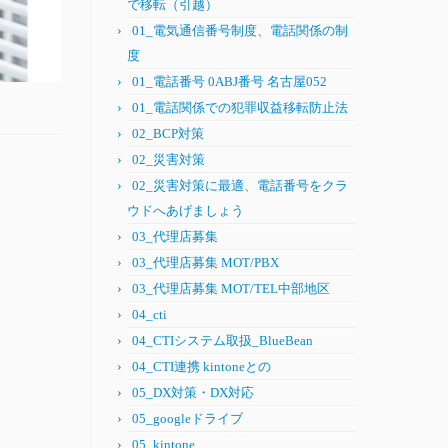
で移転（引越）
01_電気通信番号制度、電話関係の制
度
01_電話番号 0ABJ番号 名古屋052
01_電話関係での犯罪収益移転防止法
02_BCP対策
02_災害対策
02_災害対策に最適、電話番号をクラ
ウドへあげましょう
03_代理店募集
03_代理店募集 MOT/PBX
03_代理店募集 MOT/TEL中部地区
04_cti
04_CTIシステム取扱_BlueBean
04_CTI連携 kintoneとの
05_DX対策・DX対応
05_googleドライブ
05_kintone