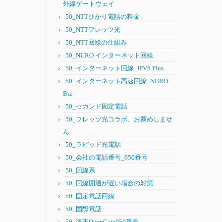
外線ゲートウェイ
50_NTTひかり電話の料金
50_NTTフレッツ光
50_NTT回線の仕組み
50_NURO インターネット回線
50_インターネット回線_IPV6 Plus
50_インターネット高速回線_NURO
Biz
50_セカンド固定電話
50_フレッツ光コラボ、お薦めしませ
ん
50_ラピッド光電話
50_会社の電話番号_050番号
50_回線系
50_回線開通が遅い場合の対策
50_固定電話回線
50_国際電話
50_楽天OpenGate050番号