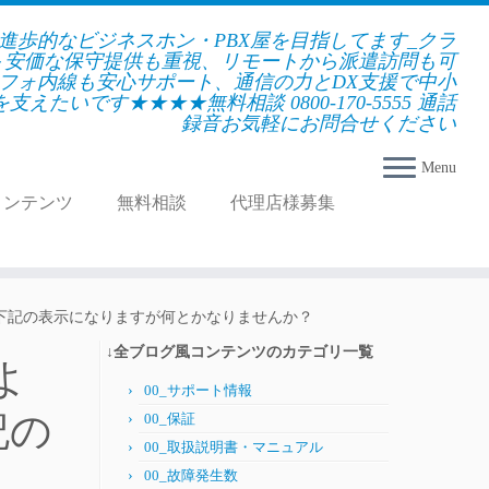
★進歩的なビジネスホン・PBX屋を目指してます_クラ
＋安価な保守提供も重視、リモートから派遣訪問も可
フォ内線も安心サポート、通信の力とDX支援で中小
えたいです★★★★無料相談 0800-170-5555 通話
録音お気軽にお問合せください
Menu
コンテンツ
無料相談
代理店様募集
選択の下記の表示になりますが何とかなりませんか？
↓全ブログ風コンテンツのカテゴリ一覧
よ
00_サポート情報
記の
00_保証
00_取扱説明書・マニュアル
00_故障発生数