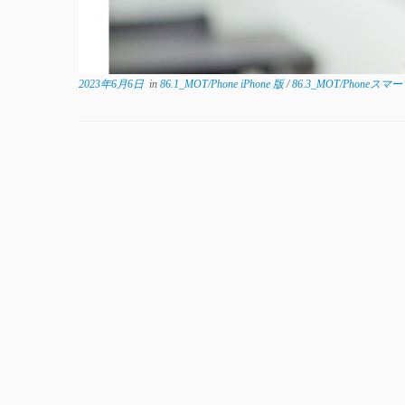
2023年6月6日
in
86.1_MOT/Phone iPhone 版
/
86.3_MOT/Phone