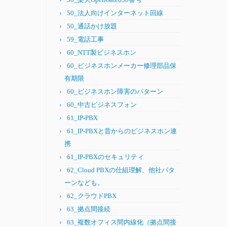
50_法人向けインターネット回線
50_通話かけ放題
59_電話工事
60_NTT製ビジネスホン
60_ビジネスホンメーカー修理部品保
有期限
60_ビジネスホン障害のパターン
60_中古ビジネスフォン
61_IP-PBX
61_IP-PBXと昔からのビジネスホン連
携
61_IP-PBXのセキュリティ
62_Cloud PBXの仕組理解、他社パタ
ーンなども。
62_クラウドPBX
63_拠点間接続
63_複数オフィス間内線化（拠点間接