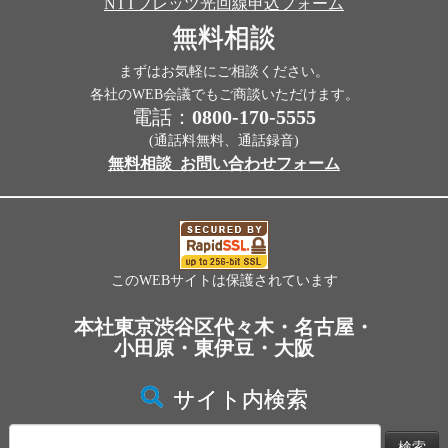
NTTフレッツ光回線申込フォーム
無料相談
まずはお気軽にご相談ください。
各社のWEB会議でもご商談いただけます。
電話：
0800-170-5555
(通話料無料、通話録音)
無料相談_お問い合わせフォーム
このWEBサイトは保護されています
本社東京渋谷区代々木・名古屋・
小田原・東伊豆・大阪
サイト内検索
検