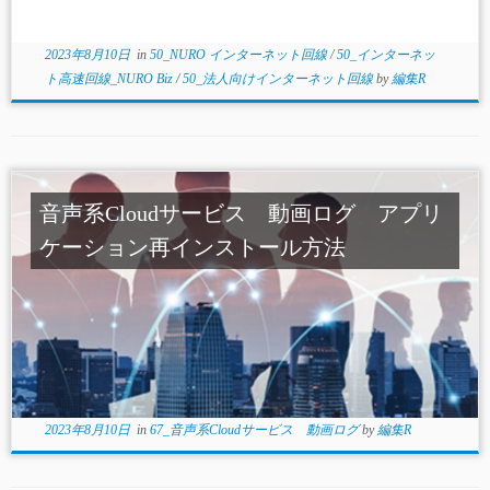
2023年8月10日
in
50_NURO インターネット回線
/
50_インターネッ
ト高速回線_NURO Biz
/
50_法人向けインターネット回線
by
編集R
音声系Cloudサービス 動画ログ アプリ
ケーション再インストール方法
2023年8月10日
in
67_音声系Cloudサービス 動画ログ
by
編集R