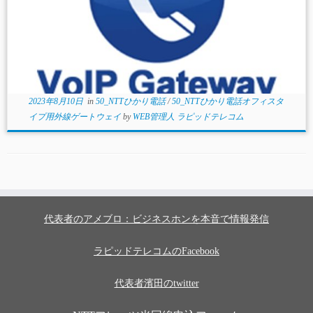
2023年8月10日
in
50_NTTひかり電話
/
50_NTTひかり電話オフィスタ
イプ用外線ゲートウェイ
by
WEB管理人 ラピッドテレコム
代表者のアメブロ：ビジネスホンを本音で情報発信
ラピッドテレコムのFacebook
代表者濱田のtwitter