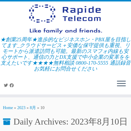
Skip
to
content
★創業25周年★進歩的なビジネスホン・PBX屋を目指し
てます_クラウドサービス＋安価な保守提供も重視、リ
モートから派遣訪問も可能。最新のスマフォ内線も安
心サポート、通信の力とDX支援で中小企業の変革をを
支えたいです★★★★無料相談 0800-170-5555 通話録音
お気軽にお問合せください
Home
»
2023
»
8月
»
10
Daily Archives:
2023年8月10日