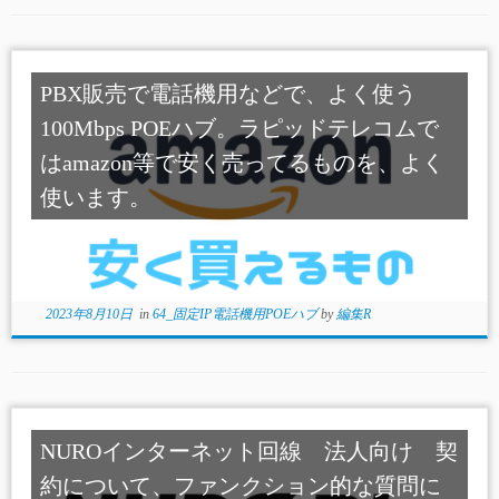
PBX販売で電話機用などで、よく使う
100Mbps POEハブ。ラピッドテレコムで
はamazon等で安く売ってるものを、よく
使います。
2023年8月10日
in
64_固定IP電話機用POEハブ
by
編集R
NUROインターネット回線 法人向け 契
約について、ファンクション的な質問に