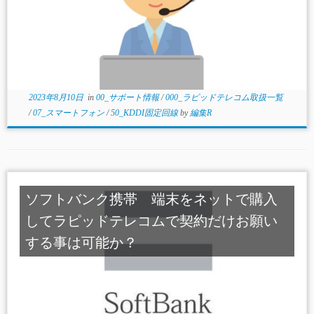
2023年8月10日
in
00_サポート情報
/
000_ラピッドテレコム取扱一覧
/
07_スマートフォン
/
50_KDDI固定回線
by
編集R
ソフトバンク携帯 端末をネットで購入
してラピッドテレコムで契約だけお願い
する事は可能か？