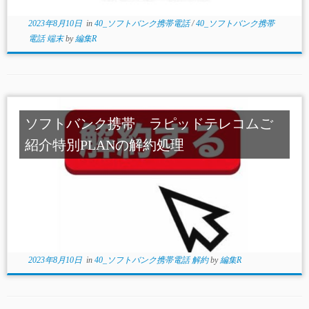
2023年8月10日
in
40_ソフトバンク携帯電話
/
40_ソフトバンク携帯
電話 端末
by
編集R
ソフトバンク携帯 ラピッドテレコムご
紹介特別PLANの解約処理
2023年8月10日
in
40_ソフトバンク携帯電話 解約
by
編集R