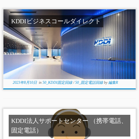
KDDIビジネスコールダイレクト
2023年8月10日
in
50_KDDI固定回線
/
50_固定電話回線
by
編集R
KDDI法人サポートセンター （携帯電話、
固定電話）