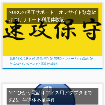
NUROの保守サポート オンサイト緊急駆
けつけサポート利用体験記
2023年8月10日
in
00_障害対応
/
50_NURO インターネット回線
/
50_
法人向けインターネット回線
by
編集R
NTTひかり電話オフィス用アダプタまで
欠品、半導体不足事件