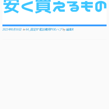
2023年8月10日
in
64_固定IP電話機用POEハブ
by
編集R