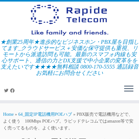
Skip
to
content
★創業25周年★進歩的なビジネスホン・PBX屋を目指し
てます_クラウドサービス＋安価な保守提供も重視、リ
モートから派遣訪問も可能。最新のスマフォ内線も安
心サポート、通信の力とDX支援で中小企業の変革をを
支えたいです★★★★無料相談 0800-170-5555 通話録音
お気軽にお問合せください
Home
»
64_固定IP電話機用POEハブ
»
PBX販売で電話機用などで、
よく使う 100Mbps POEハブ。ラピッドテレコムではamazon等で安
く売ってるものを、よく使います。