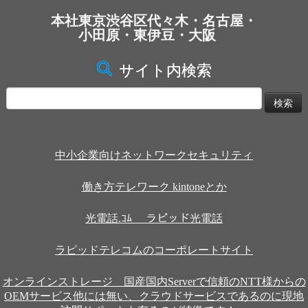
本社東京渋谷区代々木・名古屋・
小田原・東伊豆・大阪
サイト内検索
検
索:
中小企業向けネットワークセキュリティ
働き方テレワーク kintoneとか
光電話.ｺﾑ ラピッド光電話
ラピッドテレコムのコーポレートサイト
オンラインストレージ 国産国内Serverで信頼のNTT様からの
OEMサービス他には無い、クラウドサービスであるのに現地