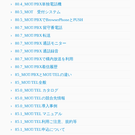
80.4_MOT/PBX単独電話機
80.5_MOT 受付システム
80.5_MOT/PBXでBrowserPhoneとPUSH
80.7_MOT/PBX 留守番電話
80.7_MOT/PBX 転送
80.7_MOT/PBX 通話モニター
80.7_MOT/PBX 通話録音
80.7_MOT/PBXで構内放送を利用
80.7_MOT/PBX着信履歴
85_MOT/PBXとMOT/TELの違い
85_MOT/TEL全般
85.0_MOT/TEL カタログ
85.0_MOT/TELの競合先情報
85.0_MOT/TEL導入事例
85.1_MOT/TEL マニュアル
85.1_MOT/TEL利用ご注意、規約等
85.1_MOT/TEL申込について