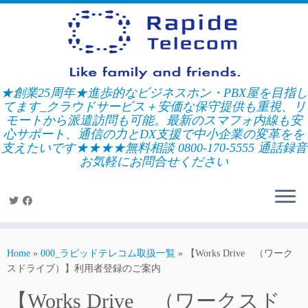
Skip
to
content
★創業25周年★進歩的なビジネスホン・PBX屋を目指し
てます_クラウドサービス＋安価な保守提供も重視、リ
モートから派遣訪問も可能。最新のスマフォ内線も安
心サポート、通信の力とDX支援で中小企業の変革をを
支えたいです★★★★無料相談 0800-170-5555 通話録音
お気軽にお問合せください
Home
»
000_ラピッドテレコム取扱一覧
»
【Works Drive （ワーク
スドライブ）】利用者登録のご案内
【Works Drive （ワークスド