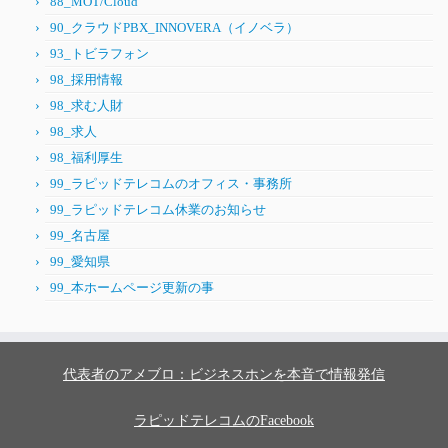
88_MOT/Cloud
90_クラウドPBX_INNOVERA（イノベラ）
93_トビラフォン
98_採用情報
98_求む人財
98_求人
98_福利厚生
99_ラピッドテレコムのオフィス・事務所
99_ラピッドテレコム休業のお知らせ
99_名古屋
99_愛知県
99_本ホームページ更新の事
代表者のアメブロ：ビジネスホンを本音で情報発信
ラピッドテレコムのFacebook