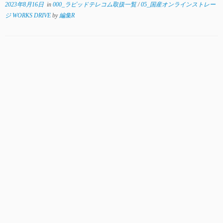
2023年8月16日
in
000_ラピッドテレコム取扱一覧
/
05_国産オンラインストレー
ジ WORKS DRIVE
by
編集R