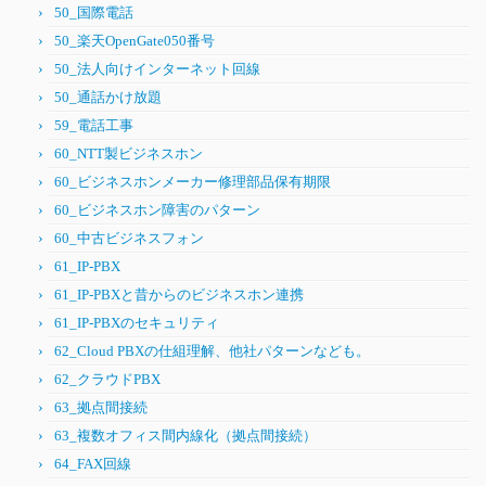
50_国際電話
50_楽天OpenGate050番号
50_法人向けインターネット回線
50_通話かけ放題
59_電話工事
60_NTT製ビジネスホン
60_ビジネスホンメーカー修理部品保有期限
60_ビジネスホン障害のパターン
60_中古ビジネスフォン
61_IP-PBX
61_IP-PBXと昔からのビジネスホン連携
61_IP-PBXのセキュリティ
62_Cloud PBXの仕組理解、他社パターンなども。
62_クラウドPBX
63_拠点間接続
63_複数オフィス間内線化（拠点間接続）
64_FAX回線