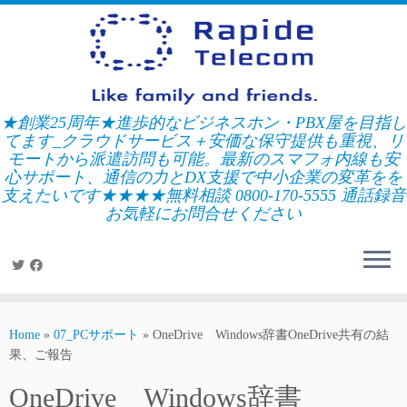
Skip
to
content
★創業25周年★進歩的なビジネスホン・PBX屋を目指し
てます_クラウドサービス＋安価な保守提供も重視、リ
モートから派遣訪問も可能。最新のスマフォ内線も安
心サポート、通信の力とDX支援で中小企業の変革をを
支えたいです★★★★無料相談 0800-170-5555 通話録音
お気軽にお問合せください
Home
»
07_PCサポート
»
OneDrive Windows辞書OneDrive共有の結
果、ご報告
OneDrive Windows辞書