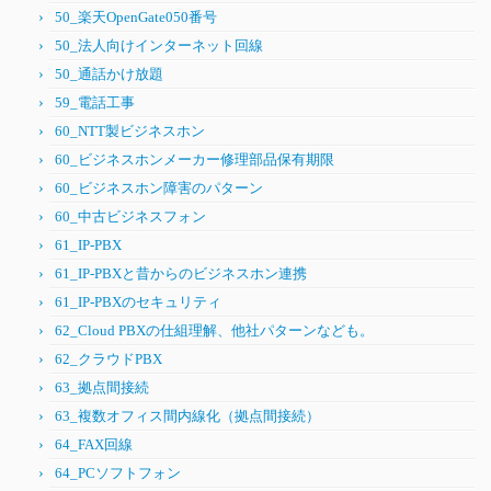
50_楽天OpenGate050番号
50_法人向けインターネット回線
50_通話かけ放題
59_電話工事
60_NTT製ビジネスホン
60_ビジネスホンメーカー修理部品保有期限
60_ビジネスホン障害のパターン
60_中古ビジネスフォン
61_IP-PBX
61_IP-PBXと昔からのビジネスホン連携
61_IP-PBXのセキュリティ
62_Cloud PBXの仕組理解、他社パターンなども。
62_クラウドPBX
63_拠点間接続
63_複数オフィス間内線化（拠点間接続）
64_FAX回線
64_PCソフトフォン