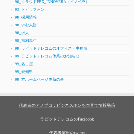
90_クラウドPBX_INNOVERA（イノベラ）
93_トビラフォン
98_採用情報
98_求む人財
98_求人
98_福利厚生
99_ラピッドテレコムのオフィス・事務所
99_ラピッドテレコム休業のお知らせ
99_名古屋
99_愛知県
99_本ホームページ更新の事
代表者のアメブロ：ビジネスホンを本音で情報発信
ラピッドテレコムのFacebook
代表者濱田のtwitter