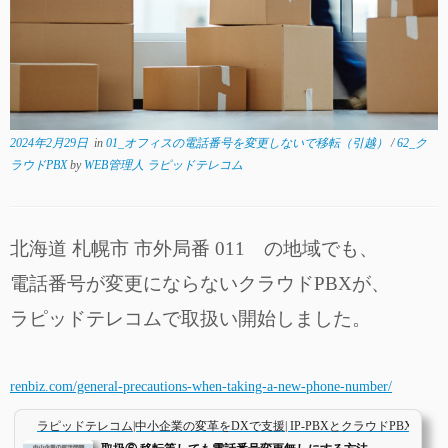
2024年2月29日
in
01_オフィスの電話番号を変更しないで移転（引越）
/
62_ク
ラウドPBX
by
WEB管理人 ラピッドテレコム
北海道 札幌市 市外局番 011 の地域でも、
電話番号が変更にならないクラウドPBXが、
ラピッドテレコムで取扱い開始しました。
renbiz.com/general-precautions-when-taking-a-new-phone-number/
ラピッドテレコム|中小企業の変革をDXで支援| IP-PBXとクラウドPBXとビ