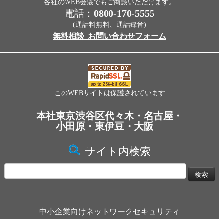
各社のWEB会議でもご商談いただけます。
電話：
0800-170-5555
(通話料無料、通話録音)
無料相談_お問い合わせフォーム
このWEBサイトは保護されています
本社東京渋谷区代々木・名古屋・
小田原・東伊豆・大阪
サイト内検索
検
索:
中小企業向けネットワークセキュリティ