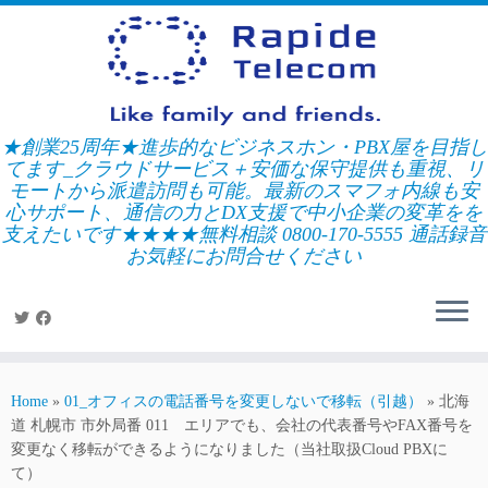
Skip
to
content
★創業25周年★進歩的なビジネスホン・PBX屋を目指し
てます_クラウドサービス＋安価な保守提供も重視、リ
モートから派遣訪問も可能。最新のスマフォ内線も安
心サポート、通信の力とDX支援で中小企業の変革をを
支えたいです★★★★無料相談 0800-170-5555 通話録音
お気軽にお問合せください
Home
»
01_オフィスの電話番号を変更しないで移転（引越）
»
北海
道 札幌市 市外局番 011 エリアでも、会社の代表番号やFAX番号を
変更なく移転ができるようになりました（当社取扱Cloud PBXに
て）