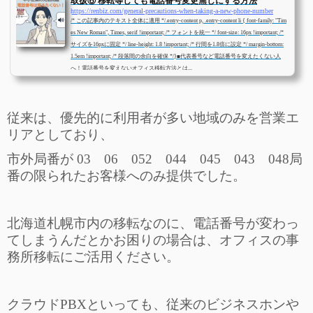
取扱⑥ 移転等しても電話番号変更無しにする方法
https://renbiz.com/general-precautions-when-taking-a-new-phone-number
/* この記事内のテキスト全体に適用 */.entry-content p, .entry-content li { font-family: "Tim
es New Roman", Times, serif !important; /* フォントを統一 */ font-size: 16px !important; /*
サイズを16pxに固定 */ line-height: 1.8 !important; /* 行間を1.8倍に設定 */ margin-bottom:
1.5em !important; /* 段落間の余白を確保 */}■代表番号など電話番号を変えたくない人
へ！電話番号を変えないオフィス移転方法とは...
従来は、優先的に利用者が多い地域のみを営業エ
リアとしており、
市外局番が 03 06 052 044 045 043 048局
番の限られたお客様へのみ提供でした。
北海道札幌市内の移転なのに、電話番号が変わっ
てしまうんだとかお困りの場合は、オフィスの事
務所移転にご活用ください。
クラウドPBXといっても、従来のビジネスホンや