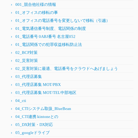
001_競合他社様の情報
01_オフィスの移転の事
01_オフィスの電話番号を変更しないで移転（引越）
01_電気通信番号制度、電話関係の制度
01_電話番号 0ABJ番号 名古屋052
01_電話関係での犯罪収益移転防止法
02_BCP対策
02_災害対策
02_災害対策に最適、電話番号をクラウドへあげましょう
03_代理店募集
03_代理店募集 MOT/PBX
03_代理店募集 MOT/TEL中部地区
04_cti
04_CTIシステム取扱_BlueBean
04_CTI連携 kintoneとの
05_DX対策・DX対応
05_googleドライブ