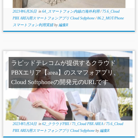
2023年6月26日
in
64_スマートフォン内線の海外利用
/
75.6_Cloud
PBX AREA用スマートフォンアプリ Cloud Softphone
/
86.2_MOT/Phone
スマートフォン利用実績
by
編集R
ラピッドテレコムが提供するクラウド
PBXエリア【area】のスマフォアプリ、
Cloud Softphoneの開発元のURLです
2023年5月24日
in
62_クラウドPBX
/
75_Cloud PBX AREA
/
75.6_Cloud
PBX AREA用スマートフォンアプリ Cloud Softphone
by
編集R