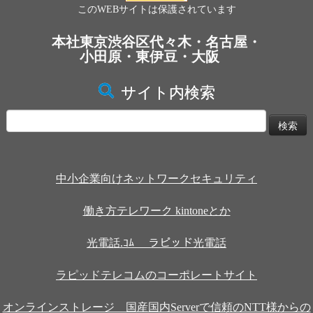
このWEBサイトは保護されています
本社東京渋谷区代々木・名古屋・
小田原・東伊豆・大阪
サイト内検索
検
索:
中小企業向けネットワークセキュリティ
働き方テレワーク kintoneとか
光電話.ｺﾑ ラピッド光電話
ラピッドテレコムのコーポレートサイト
オンラインストレージ 国産国内Serverで信頼のNTT様からの