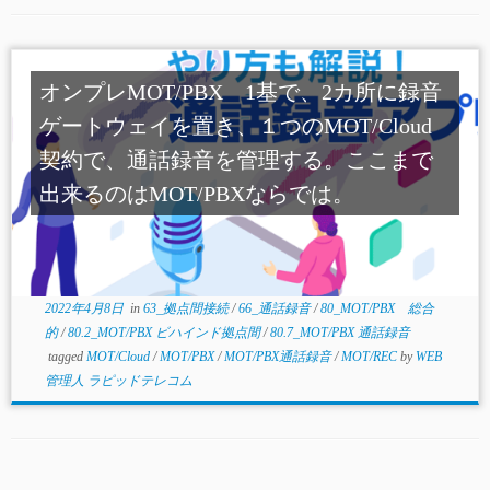
オンプレMOT/PBX 1基で、2カ所に録音
ゲートウェイを置き、１つのMOT/Cloud
契約で、通話録音を管理する。ここまで
出来るのはMOT/PBXならでは。
2022年4月8日
in
63_拠点間接続
/
66_通話録音
/
80_MOT/PBX 総合
的
/
80.2_MOT/PBX ビハインド拠点間
/
80.7_MOT/PBX 通話録音
tagged
MOT/Cloud
/
MOT/PBX
/
MOT/PBX通話録音
/
MOT/REC
by
WEB
管理人 ラピッドテレコム