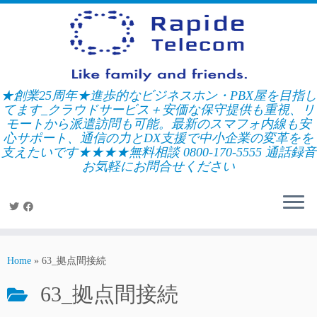
Skip
to
content
★創業25周年★進歩的なビジネスホン・PBX屋を目指し
てます_クラウドサービス＋安価な保守提供も重視、リ
モートから派遣訪問も可能。最新のスマフォ内線も安
心サポート、通信の力とDX支援で中小企業の変革をを
支えたいです★★★★無料相談 0800-170-5555 通話録音
お気軽にお問合せください
Home
»
63_拠点間接続
63_拠点間接続