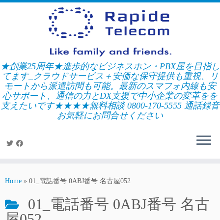
Skip
to
content
★創業25周年★進歩的なビジネスホン・PBX屋を目指し
てます_クラウドサービス＋安価な保守提供も重視、リ
モートから派遣訪問も可能。最新のスマフォ内線も安
心サポート、通信の力とDX支援で中小企業の変革をを
支えたいです★★★★無料相談 0800-170-5555 通話録音
お気軽にお問合せください
Home
»
01_電話番号 0ABJ番号 名古屋052
01_電話番号 0ABJ番号 名古
屋052