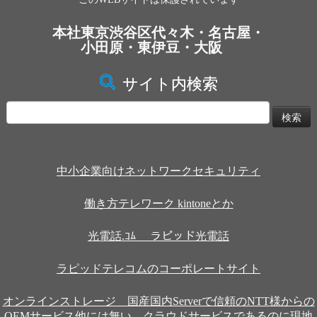
本社東京渋谷区代々木・名古屋・
小田原・東伊豆・大阪
サイト内検索
検
索:
中小企業向けネットワークセキュリティ
働き方テレワーク kintoneとか
光電話.ｺﾑ ラピッド光電話
ラピッドテレコムのコーポレートサイト
オンラインストレージ 国産国内Serverで信頼のNTT様からの
OEMサービス他には無い、クラウドサービスであるのに現地