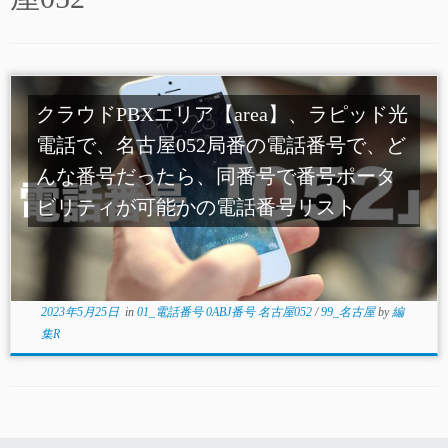
クラウドPBXエリア【area】、ラピッド光
電話で、名古屋052局番の電話番号で、ど
んな番号だったら、同番号で番号ポータ
ビリティが可能かの電話番号リスト
2023年5月25日
in
01_電話番号 0ABJ番号 名古屋052
/
99_名古屋
by
編
集R