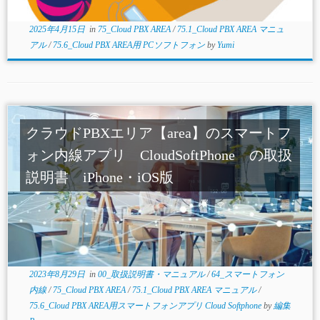
2025年4月15日
in
75_Cloud PBX AREA
/
75.1_Cloud PBX AREA マニュ
アル
/
75.6_Cloud PBX AREA用 PCソフトフォン
by
Yumi
クラウドPBXエリア【area】のスマートフ
ォン内線アプリ CloudSoftPhone の取扱
説明書 iPhone・iOS版
2023年8月29日
in
00_取扱説明書・マニュアル
/
64_スマートフォン
内線
/
75_Cloud PBX AREA
/
75.1_Cloud PBX AREA マニュアル
/
75.6_Cloud PBX AREA用スマートフォンアプリ Cloud Softphone
by
編集