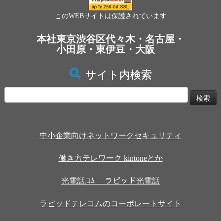
このWEBサイトは保護されています
本社東京渋谷区代々木・名古屋・
小田原・東伊豆・大阪
サイト内検索
検
索:
中小企業向けネットワークセキュリティ
働き方テレワーク kintoneとか
光電話.ｺﾑ ラピッド光電話
ラピッドテレコムのコーポレートサイト