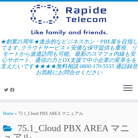
Skip
to
content
★創業25周年★進歩的なビジネスホン・PBX屋を目指し
てます_クラウドサービス＋安価な保守提供も重視、リ
モートから派遣訪問も可能。最新のスマフォ内線も安
心サポート、通信の力とDX支援で中小企業の変革をを
支えたいです★★★★無料相談 0800-170-5555 通話録音
お気軽にお問合せください
Home
»
75.1_Cloud PBX AREA マニュアル
75.1_Cloud PBX AREA マニ
ュアル