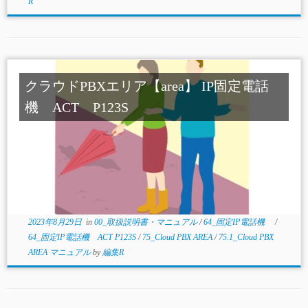
R
クラウドPBXエリア【area】 IP固定電話
機 ACT P123S
2023年8月29日
in
00_取扱説明書・マニュアル
/
64_固定IP電話機
/
64_固定IP電話機 ACT P123S
/
75_Cloud PBX AREA
/
75.1_Cloud PBX
AREA マニュアル
by
編集R