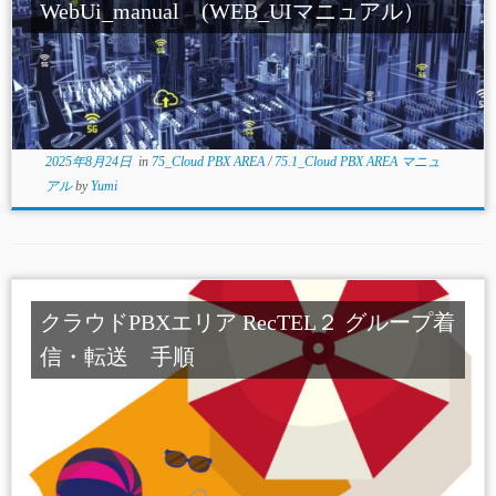
WebUi_manual (WEB_UIマニュアル）
2025年8月24日
in
75_Cloud PBX AREA
/
75.1_Cloud PBX AREA マニュ
アル
by
Yumi
クラウドPBXエリア RecTEL２ グループ着
信・転送 手順