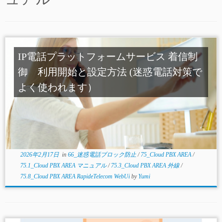
IP電話プラットフォームサービス 着信制
御 利用開始と設定方法 (迷惑電話対策で
よく使われます）
2026年2月17日
in
66_迷惑電話ブロック防止
/
75_Cloud PBX AREA
/
75.1_Cloud PBX AREA マニュアル
/
75.3_Cloud PBX AREA 外線
/
75.8_Cloud PBX AREA RapideTelecom WebUi
by
Yumi