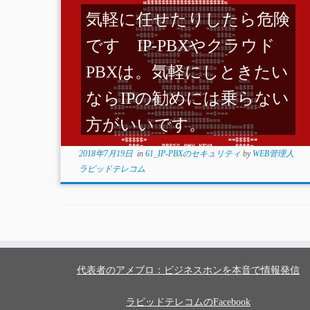
気軽に任せたりしたら危険
です IP-PBXやクラウド
PBXは。気軽にしときたい
ならIPの勧めには乗らない
方がいいです。
2018年7月19日
in
61_IP-PBXのセキュリティ
by
WEB管理人
ラピッドテレコム
代表者のアメブロ：ビジネスホンを本音で情報発信
ラピッドテレコムのFacebook