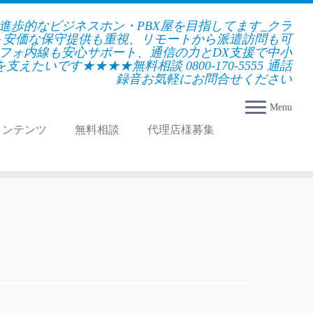
★進歩的なビジネスホン・PBX屋を目指してます_クラ
＋安価な保守提供も重視、リモートから派遣訪問も可
フォ内線も安心サポート、通信の力とDX支援で中小
えたいです★★★★無料相談 0800-170-5555 通話
録音お気軽にお問合せください
Menu
コンテンツ
無料相談
代理店様募集