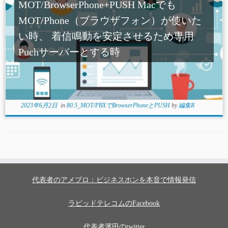
MOT/BrowserPhone+PUSH Macでも
MOT/Phone（ブラウザフォン）が使いた
い時、 着信鳴動を安定させるため専用
Puchサーバーとする時
2023年6月2日
in
80.5_MOT/PBXでBrowserPhoneとPUSH
by
編集R
代表者のアメブロ：ビジネスホンを本音で情報発信
ラピッドテレコムのFacebook
代表者濱田のtwitter