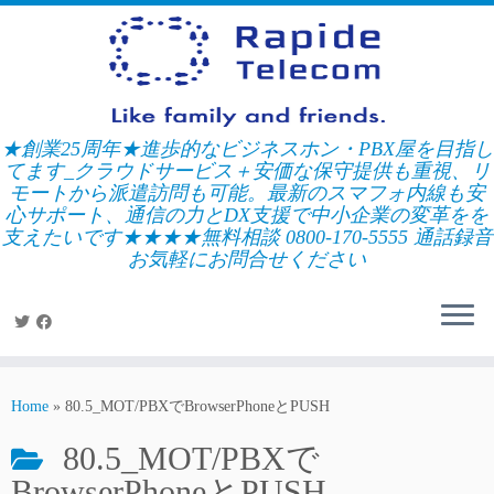
Skip
to
content
★創業25周年★進歩的なビジネスホン・PBX屋を目指し
てます_クラウドサービス＋安価な保守提供も重視、リ
モートから派遣訪問も可能。最新のスマフォ内線も安
心サポート、通信の力とDX支援で中小企業の変革をを
支えたいです★★★★無料相談 0800-170-5555 通話録音
お気軽にお問合せください
Home
»
80.5_MOT/PBXでBrowserPhoneとPUSH
80.5_MOT/PBXで
BrowserPhoneとPUSH