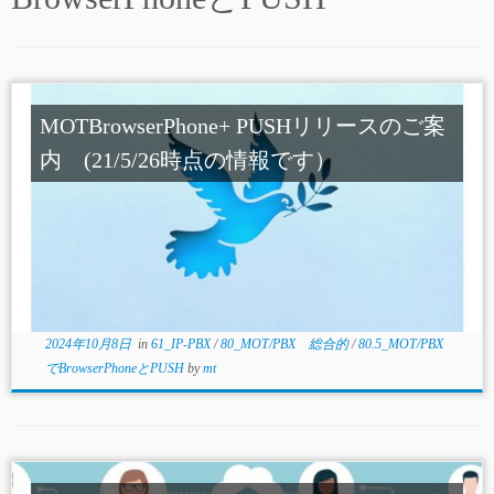
MOTBrowserPhone+ PUSHリリースのご案
内 (21/5/26時点の情報です）
2024年10月8日
in
61_IP-PBX
/
80_MOT/PBX 総合的
/
80.5_MOT/PBX
でBrowserPhoneとPUSH
by
mt