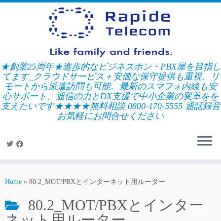
Skip
to
content
★創業25周年★進歩的なビジネスホン・PBX屋を目指し
てます_クラウドサービス＋安価な保守提供も重視、リ
モートから派遣訪問も可能。最新のスマフォ内線も安
心サポート、通信の力とDX支援で中小企業の変革をを
支えたいです★★★★無料相談 0800-170-5555 通話録音
お気軽にお問合せください
Home
»
80.2_MOT/PBXとインターネット用ルーター
80.2_MOT/PBXとインター
ネット用ルーター