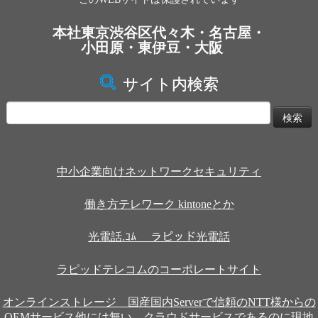
本社東京渋谷区代々木・名古屋・
小田原・東伊豆・大阪
サイト内検索
検
索:
中小企業向けネットワークセキュリティ
働き方テレワーク kintoneとか
光電話.ｺﾑ ラピッド光電話
ラピッドテレコムのコーポレートサイト
オンラインストレージ 国産国内Serverで信頼のNTT様からの
OEMサービス他には無い、クラウドサービスであるのに現地