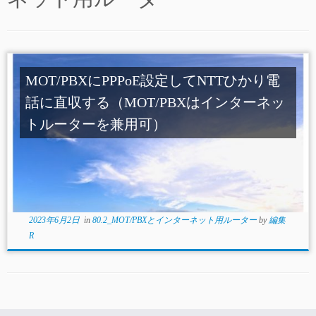
MOT/PBXにPPPoE設定してNTTひかり電
話に直収する（MOT/PBXはインターネッ
トルーターを兼用可）
2023年6月2日
in
80.2_MOT/PBXとインターネット用ルーター
by
編集
R