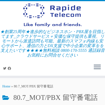
Skip
to
content
★創業25周年★進歩的なビジネスホン・PBX屋を目指し
てます_クラウドサービス＋安価な保守提供も重視、リ
モートから派遣訪問も可能。最新のスマフォ内線も安
心サポート、通信の力とDX支援で中小企業の変革をを
支えたいです★★★★無料相談 0800-170-5555 通話録音
お気軽にお問合せください
Home
»
80.7_MOT/PBX 留守番電話
80.7_MOT/PBX 留守番電話