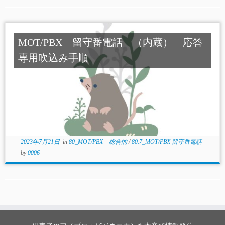
MOT/PBX 留守番電話 （内蔵） 応答
専用吹込み手順
2023年7月21日
in
80_MOT/PBX 総合的
/
80.7_MOT/PBX 留守番電話
by
0006