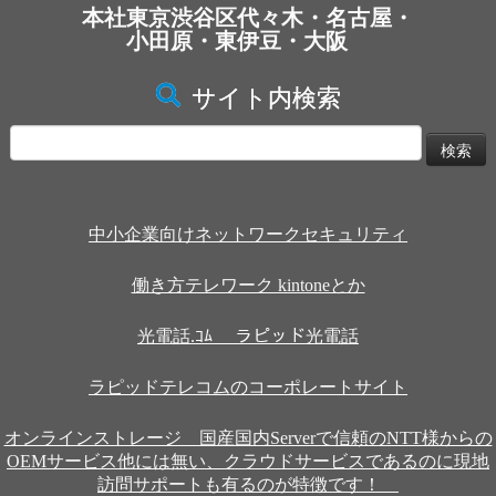
本社東京渋谷区代々木・名古屋・
小田原・東伊豆・大阪
サイト内検索
検
索:
中小企業向けネットワークセキュリティ
働き方テレワーク kintoneとか
光電話.ｺﾑ ラピッド光電話
ラピッドテレコムのコーポレートサイト
オンラインストレージ 国産国内Serverで信頼のNTT様からの
OEMサービス他には無い、クラウドサービスであるのに現地
訪問サポートも有るのが特徴です！