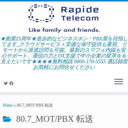
Skip
to
content
★創業25周年★進歩的なビジネスホン・PBX屋を目指し
てます_クラウドサービス＋安価な保守提供も重視、リ
モートから派遣訪問も可能。最新のスマフォ内線も安
心サポート、通信の力とDX支援で中小企業の変革をを
支えたいです★★★★無料相談 0800-170-5555 通話録音
お気軽にお問合せください
Home
»
80.7_MOT/PBX 転送
80.7_MOT/PBX 転送