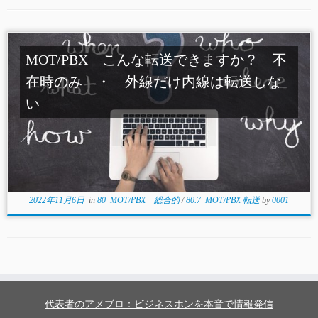
MOT/PBX こんな転送できますか？ 不
在時のみ ・ 外線だけ内線は転送しな
い
2022年11月6日
in
80_MOT/PBX 総合的
/
80.7_MOT/PBX 転送
by
0001
代表者のアメブロ：ビジネスホンを本音で情報発信