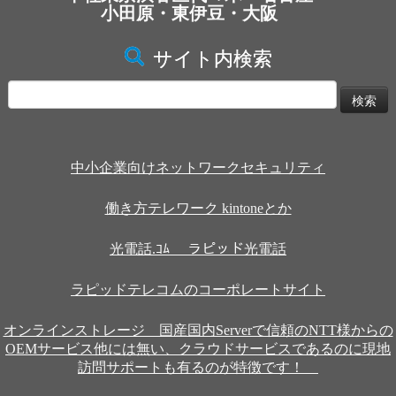
小田原・東伊豆・大阪
サイト内検索
検
索:
中小企業向けネットワークセキュリティ
働き方テレワーク kintoneとか
光電話.ｺﾑ ラピッド光電話
ラピッドテレコムのコーポレートサイト
オンラインストレージ 国産国内Serverで信頼のNTT様からの
OEMサービス他には無い、クラウドサービスであるのに現地
訪問サポートも有るのが特徴です！