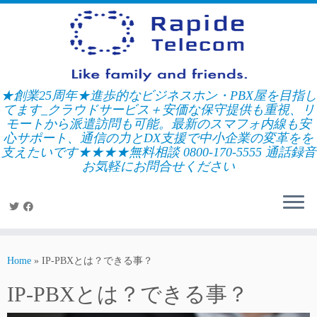
Skip
to
content
★創業25周年★進歩的なビジネスホン・PBX屋を目指し
てます_クラウドサービス＋安価な保守提供も重視、リ
モートから派遣訪問も可能。最新のスマフォ内線も安
心サポート、通信の力とDX支援で中小企業の変革をを
支えたいです★★★★無料相談 0800-170-5555 通話録音
お気軽にお問合せください
Home
»
IP-PBXとは？できる事？
IP-PBXとは？できる事？