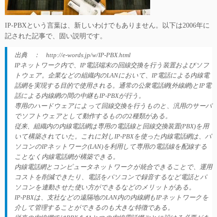
IP-PBXという言葉は、新しいわけでもありません。以下は2006年に
記された記事で、固い説明です。
出典 ： http://e-words.jp/w/IP-PBX.html
IPネットワーク内で、IP電話端末の回線交換を行う装置およびソフ
トウェア。企業などの組織内のLANにおいて、IP電話による内線電
話網を実現する目的で使用される。通常の公衆電話網(外線網)とIP電
話による内線網の間の中継もIP-PBXが行う。
専用のハードウェアによって回線交換を行うものと、汎用のサーバ
でソフトウェアとして動作するものの2種類がある。
従来、組織内の内線電話網は専用の電話線と回線交換装置(PBX)を用
いて構築されていた。これに対しIP-PBXを使った内線電話網は、パ
ソコンのIPネットワーク(LAN)を利用して専用の電話線を配線する
ことなく内線電話網が構築できる。
内線電話網とコンピュータネットワークが統合できることで、運用
コストを削減できたり、電話をパソコンで録音するなど電話とパ
ソコンを連動させた使い方ができるなどのメリットがある。
IP-PBXは、支社などの遠隔地のLAN内の内線網もIPネットワークを
介して管理することができるのも大きな特徴である。