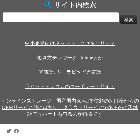
サイト内検索
検
索:
中小企業向けネットワークセキュリティ
働き方テレワーク kintoneとか
光電話.ｺﾑ ラピッド光電話
ラピッドテレコムのコーポレートサイト
オンラインストレージ 国産国内Serverで信頼のNTT様からの
OEMサービス他には無い、クラウドサービスであるのに現地
訪問サポートも有るのが特徴です！