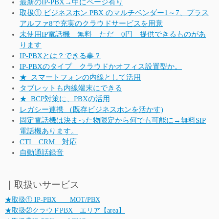
最新のIP-PBX→中にページ有り
取扱① ビジネスホン PBX のマルチベンダー1～7、プラス
アルファ8で充実のクラウドサービスを用意
未使用IP電話機 無料 ただ 0円 提供できるものがあ
ります
IP-PBXとは？できる事？
IP-PBXのタイプ クラウドかオフィス設置型か。
★_スマートフォンの内線として活用
タブレットも内線端末にできる
★_BCP対策に、PBXの活用
レガシー連携 （既存ビジネスホンを活かす)
固定電話機は決まった物限定から何でも可能に→無料SIP
電話機あります。
CTI CRM 対応
自動通話録音
…
｜取扱いサービス
★取扱① IP-PBX MOT/PBX
★取扱②クラウドPBX エリア【area】