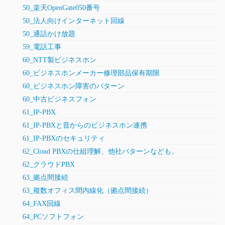
50_楽天OpenGate050番号
50_法人向けインターネット回線
50_通話かけ放題
59_電話工事
60_NTT製ビジネスホン
60_ビジネスホンメーカー修理部品保有期限
60_ビジネスホン障害のパターン
60_中古ビジネスフォン
61_IP-PBX
61_IP-PBXと昔からのビジネスホン連携
61_IP-PBXのセキュリティ
62_Cloud PBXの仕組理解、他社パターンなども。
62_クラウドPBX
63_拠点間接続
63_複数オフィス間内線化（拠点間接続）
64_FAX回線
64_PCソフトフォン