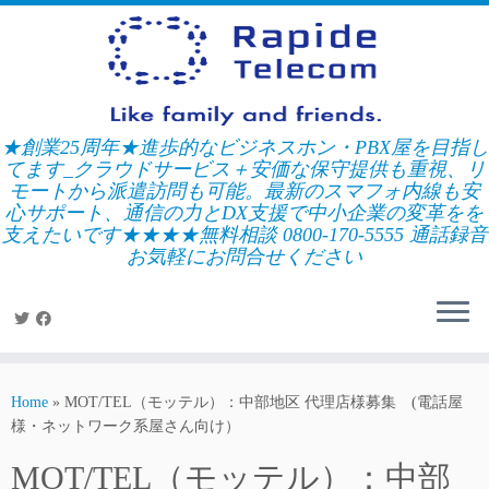
Skip
to
content
★創業25周年★進歩的なビジネスホン・PBX屋を目指し
てます_クラウドサービス＋安価な保守提供も重視、リ
モートから派遣訪問も可能。最新のスマフォ内線も安
心サポート、通信の力とDX支援で中小企業の変革をを
支えたいです★★★★無料相談 0800-170-5555 通話録音
お気軽にお問合せください
Home
»
MOT/TEL（モッテル）：中部地区 代理店様募集 (電話屋
様・ネットワーク系屋さん向け）
MOT/TEL（モッテル）：中部