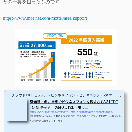
その一翼を担ったものです。
https://www.mot-net.com/mottel/area-support
クラウドPBX モッテル - ビジネスフォン（ビジネスホン）-スマートフォンが内線
愛知県・名古屋市でビジネスフォンを探すならVALTEC
（バルテック）のMOT/TEL（モッ...
https://www.mot-net.com/mottel/what_cloudpbx/area-cloudpbx/36846
自社開発歴15年以上、多数の上場企業や官公庁にも導入されている実績やNo1の安定し
た音質で選ばれているクラウド