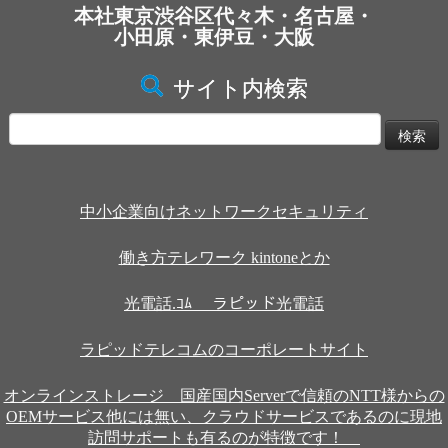
本社東京渋谷区代々木・名古屋・
小田原・東伊豆・大阪
サイト内検索
検
索:
中小企業向けネットワークセキュリティ
働き方テレワーク kintoneとか
光電話.ｺﾑ ラピッド光電話
ラピッドテレコムのコーポレートサイト
オンラインストレージ 国産国内Serverで信頼のNTT様からの
OEMサービス他には無い、クラウドサービスであるのに現地
訪問サポートも有るのが特徴です！