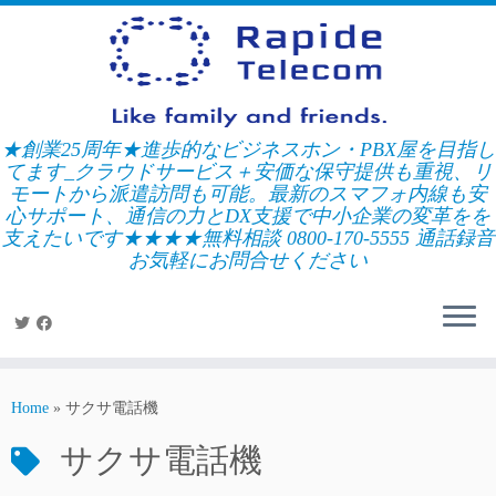
Skip
to
content
★創業25周年★進歩的なビジネスホン・PBX屋を目指し
てます_クラウドサービス＋安価な保守提供も重視、リ
モートから派遣訪問も可能。最新のスマフォ内線も安
心サポート、通信の力とDX支援で中小企業の変革をを
支えたいです★★★★無料相談 0800-170-5555 通話録音
お気軽にお問合せください
Home
»
サクサ電話機
サクサ電話機