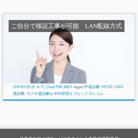
ご自分で移設工事が可能 LAN配線方式
2016年3月1日
in
75_Cloud PBX AREA
tagged
IP電話機
/
NP320
/
SAXA
電話機
/
サクサ電話機
by
WEB管理人 ラピッドテレコム