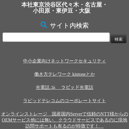
本社東京渋谷区代々木・名古屋・
小田原・東伊豆・大阪
サイト内検索
検
索:
中小企業向けネットワークセキュリティ
働き方テレワーク kintoneとか
光電話.ｺﾑ ラピッド光電話
ラピッドテレコムのコーポレートサイト
オンラインストレージ 国産国内Serverで信頼のNTT様からの
OEMサービス他には無い、クラウドサービスであるのに現地
訪問サポートも有るのが特徴です！