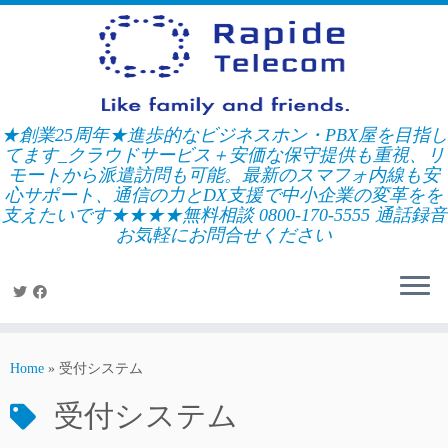
Skip
to
content
★創業25周年★進歩的なビジネスホン・PBX屋を目指し
てます_クラウドサービス＋安価な保守提供も重視、リ
モートから派遣訪問も可能。最新のスマフォ内線も安
心サポート、通信の力とDX支援で中小企業の変革をを
支えたいです★★★★無料相談 0800-170-5555 通話録音
お気軽にお問合せください
Home
»
受付システム
受付システム