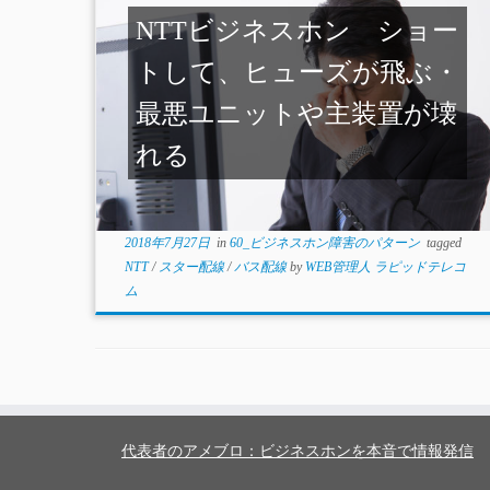
NTTビジネスホン ショー
トして、ヒューズが飛ぶ・
最悪ユニットや主装置が壊
れる
2018年7月27日
in
60_ビジネスホン障害のパターン
tagged
NTT
/
スター配線
/
バス配線
by
WEB管理人 ラピッドテレコ
ム
代表者のアメブロ：ビジネスホンを本音で情報発信