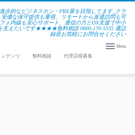
★進歩的なビジネスホン・PBX屋を目指してます_クラ
＋安価な保守提供も重視、リモートから派遣訪問も可
フォ内線も安心サポート、通信の力とDX支援で中小
えたいです★★★★無料相談 0800-170-5555 通話
録音お気軽にお問合せください
Menu
コンテンツ
無料相談
代理店様募集