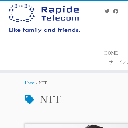
Skip
to
content
HOME
サービス
Home
»
NTT
NTT