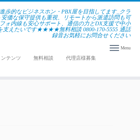
★進歩的なビジネスホン・PBX屋を目指してます_クラ
＋安価な保守提供も重視、リモートから派遣訪問も可
フォ内線も安心サポート、通信の力とDX支援で中小
えたいです★★★★無料相談 0800-170-5555 通話
録音お気軽にお問合せください
Menu
コンテンツ
無料相談
代理店様募集