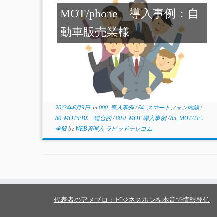
MOT/phone 導入事例：自
動車販売業様
2023年6月9日
in
000_導入事例
/
64_スマートフォン内線
/
80_MOT/PBX 総合的
/
80.0_MOT 導入事例
/
85_MOT/TEL
全般
by
WEB管理人 ラピッドテレコム
代表者のアメブロ：ビジネスホンを本音で情報発信