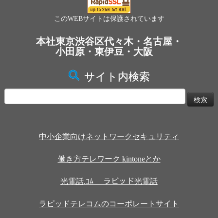
このWEBサイトは保護されています
本社東京渋谷区代々木・名古屋・
小田原・東伊豆・大阪
サイト内検索
検
索:
中小企業向けネットワークセキュリティ
働き方テレワーク kintoneとか
光電話.ｺﾑ ラピッド光電話
ラピッドテレコムのコーポレートサイト