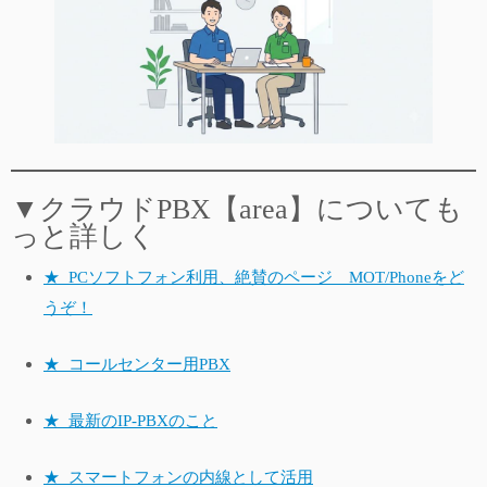
▼クラウドPBX【area】についても
っと詳しく
★_PCソフトフォン利用、絶賛のページ MOT/Phoneをど
うぞ！
★_コールセンター用PBX
★_最新のIP-PBXのこと
★_スマートフォンの内線として活用