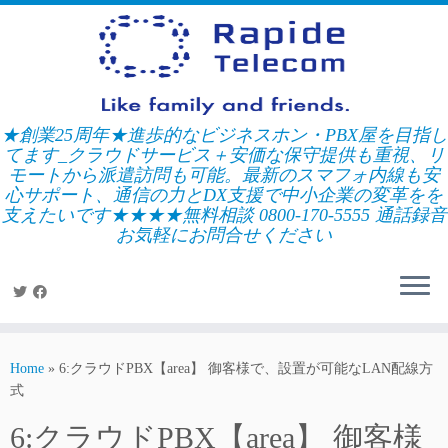
Skip
to
content
★創業25周年★進歩的なビジネスホン・PBX屋を目指し
てます_クラウドサービス＋安価な保守提供も重視、リ
モートから派遣訪問も可能。最新のスマフォ内線も安
心サポート、通信の力とDX支援で中小企業の変革をを
支えたいです★★★★無料相談 0800-170-5555 通話録音
お気軽にお問合せください
Home
»
6:クラウドPBX【area】 御客様で、設置が可能なLAN配線方
式
6:クラウドPBX【area】 御客様