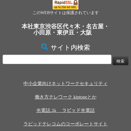
このWEBサイトは保護されています
本社東京渋谷区代々木・名古屋・
小田原・東伊豆・大阪
サイト内検索
検
索:
中小企業向けネットワークセキュリティ
働き方テレワーク kintoneとか
光電話.ｺﾑ ラピッド光電話
ラピッドテレコムのコーポレートサイト