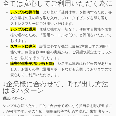
全ては安心してご利用いただく為に
シンプルな操作性
より良い「受付体験」を提供するため、導
入企業様の生の声を取り入れ、プロトタイピングを繰り返し、
ストレスフリーにご利用いただけます。
シンプルに運用
無駄な機能が一切なく、使用する機能を御客
様で選べるため、「運用ハードルが低い」と評価をいただいて
おります。
スマートに導入
設置に必要な機器は最短1営業日でご利用可
能です。稼働台数1000台の実績から、ご要望や懸念までしっか
りとご説明を行っております。
障害発生率平均0.8件(月間)
システム障害は殆ど報告がありま
せん。お困りの際は運用サポートなども充実しておりますので
安心してご利用いただけます。
↓企業様に合わせて、呼び出し方法
は３パターン
通話パターン↓
シンプルなUIのため、目的に合わせて迷いなく担当者を呼び出 すこ
とが可能です。そのため、採用面接等で初めて訪れた来客 者から、