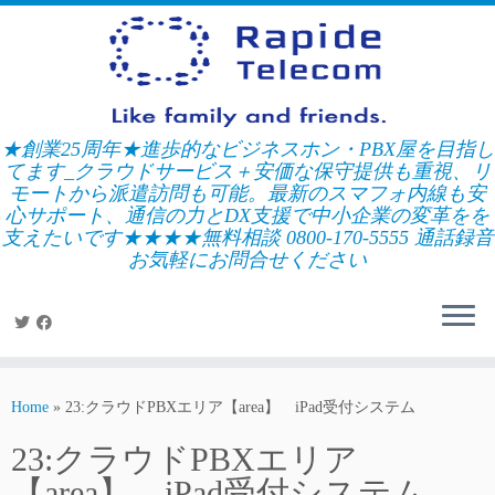
Skip
to
content
★創業25周年★進歩的なビジネスホン・PBX屋を目指し
てます_クラウドサービス＋安価な保守提供も重視、リ
モートから派遣訪問も可能。最新のスマフォ内線も安
心サポート、通信の力とDX支援で中小企業の変革をを
支えたいです★★★★無料相談 0800-170-5555 通話録音
お気軽にお問合せください
Home
»
23:クラウドPBXエリア【area】 iPad受付システム
23:クラウドPBXエリア
【area】 iPad受付システム