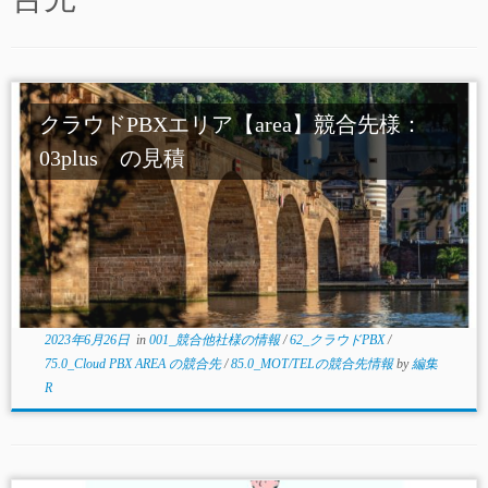
クラウドPBXエリア【area】競合先様：
03plus の見積
2023年6月26日
in
001_競合他社様の情報
/
62_クラウドPBX
/
75.0_Cloud PBX AREA の競合先
/
85.0_MOT/TELの競合先情報
by
編集
R