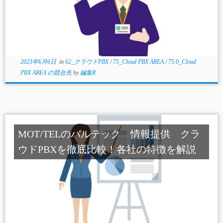
2023年6月6日
in
62_クラウドPBX
/
75_Cloud PBX AREA
/
75.0_Cloud
PBX AREA の競合先
by
編集R
MOT/TELのバルテック 情報提供 クラ
ウドPBXを徹底比較！各社の特徴を解説