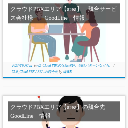
クラウドPBXエリア【area】 競合サービ
ス会社様 GoodLine 情報
2023年6月7日
in
62_Cloud PBXの仕組理解、他社パターンなども。
/
75.0_Cloud PBX AREA の競合先
by
編集R
クラウドPBXエリア【area】の競合先
GoodLine 情報