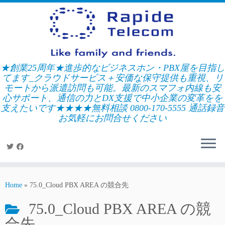
Skip
to
content
★創業25周年★進歩的なビジネスホン・PBX屋を目指し
てます_クラウドサービス＋安価な保守提供も重視、リ
モートから派遣訪問も可能。最新のスマフォ内線も安
心サポート、通信の力とDX支援で中小企業の変革をを
支えたいです★★★★無料相談 0800-170-5555 通話録音
お気軽にお問合せください
Home
»
75.0_Cloud PBX AREA の競合先
75.0_Cloud PBX AREA の競
合先