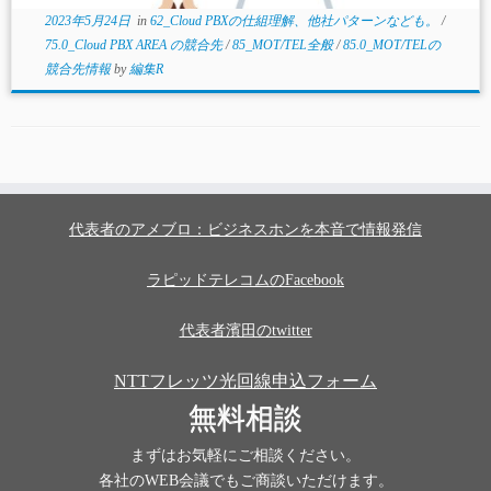
2023年5月24日
in
62_Cloud PBXの仕組理解、他社パターンなども。
/
75.0_Cloud PBX AREA の競合先
/
85_MOT/TEL全般
/
85.0_MOT/TELの
競合先情報
by
編集R
代表者のアメブロ：ビジネスホンを本音で情報発信
ラピッドテレコムのFacebook
代表者濱田のtwitter
NTTフレッツ光回線申込フォーム
無料相談
まずはお気軽にご相談ください。
各社のWEB会議でもご商談いただけます。