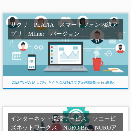
サクサ PLATIA スマートフォン内線ア
プリ Mliner バージョン
2023年6月26日
in
70.6_サクサPLATIAスマフォ内線Mliner
by
編集R
インターネット接続サービス ソニービ
ズネットワークス NURO Biz NUROア