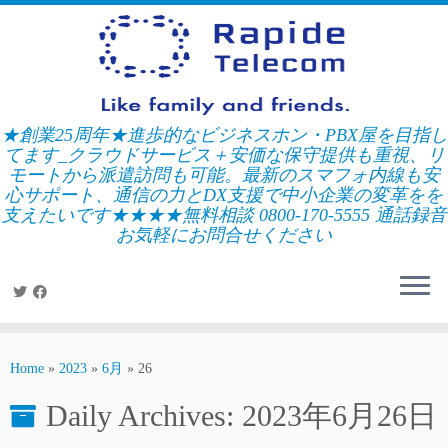
Skip
to
content
★創業25周年★進歩的なビジネスホン・PBX屋を目指し
てます_クラウドサービス＋安価な保守提供も重視、リ
モートから派遣訪問も可能。最新のスマフォ内線も安
心サポート、通信の力とDX支援で中小企業の変革をを
支えたいです★★★★無料相談 0800-170-5555 通話録音
お気軽にお問合せください
Home
»
2023
»
6月
»
26
Daily Archives:
2023年6月26日