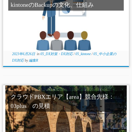
kintoneのBackupの文化、仕組み
2023年6月26日
in
05_DX対策・DX対応
/
05_kintone
/
05_中小企業の
DX対応
by
編集R
クラウドPBXエリア【area】競合先様：
03plus の見積