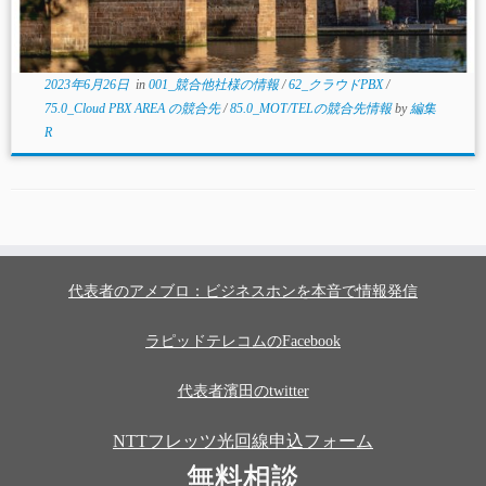
2023年6月26日
in
001_競合他社様の情報
/
62_クラウドPBX
/
75.0_Cloud PBX AREA の競合先
/
85.0_MOT/TELの競合先情報
by
編集
R
代表者のアメブロ：ビジネスホンを本音で情報発信
ラピッドテレコムのFacebook
代表者濱田のtwitter
NTTフレッツ光回線申込フォーム
無料相談