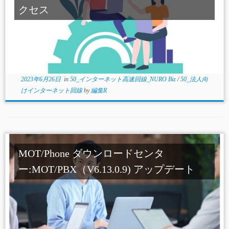
クセス
2023年6月26日
in
50_インターネット高速回線_NURO Biz
/
50_法人向
けインターネット回線
by
編集R
MOT/Phone ダウンロードセンタ
ー:MOT/PBX（V6.13.0.9) アップデート