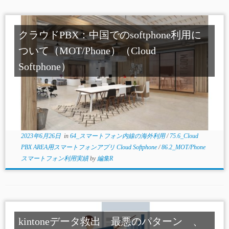
クラウドPBX：中国でのsoftphone利用に
ついて（MOT/Phone）（Cloud
Softphone）
2023年6月26日
in
64_スマートフォン内線の海外利用
/
75.6_Cloud
PBX AREA用スマートフォンアプリ Cloud Softphone
/
86.2_MOT/Phone
スマートフォン利用実績
by
編集R
kintoneデータ救出 最悪のパターン 、