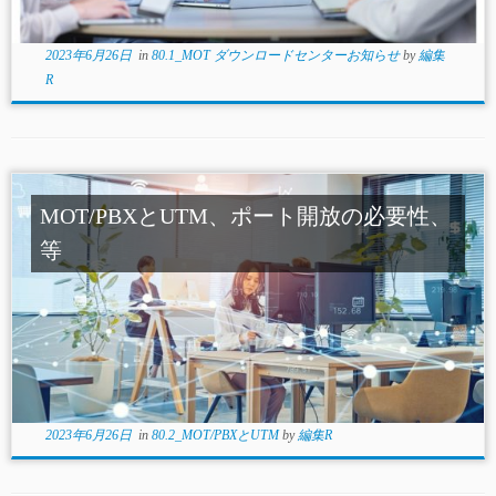
2023年6月26日
in
80.1_MOT ダウンロードセンターお知らせ
by
編集
R
MOT/PBXとUTM、ポート開放の必要性、
等
2023年6月26日
in
80.2_MOT/PBXとUTM
by
編集R