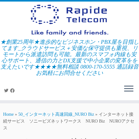
Skip
to
content
★創業25周年★進歩的なビジネスホン・PBX屋を目指し
てます_クラウドサービス＋安価な保守提供も重視、リ
モートから派遣訪問も可能。最新のスマフォ内線も安
心サポート、通信の力とDX支援で中小企業の変革をを
支えたいです★★★★無料相談 0800-170-5555 通話録音
お気軽にお問合せください
Home
»
50_インターネット高速回線_NURO Biz
»
インターネット接
続サービス ソニービズネットワークス NURO Biz NUROアクセ
ス