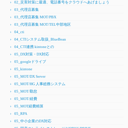
02_災害対策に最適、電話番号をクラウドへあげましょう
03_代理店募集
03_代理店募集 MOT/PBX
03_代理店募集 MOT/TEL中部地区
04_cti
04_CTIシステム取扱_BlueBean
04_CTI連携 kintoneとの
05_DX対策・DX対応
05_googleドライブ
05_kintone
05_MOT/DX Server
05_MOT/HG 人事総務システム
05_MOT/勤怠
05_MOT/経費
05_MOT経費精算
05_RPA
05_中小企業のDX対応