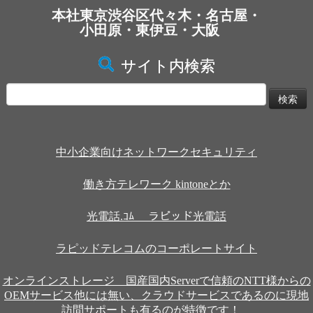
本社東京渋谷区代々木・名古屋・
小田原・東伊豆・大阪
サイト内検索
検
索:
中小企業向けネットワークセキュリティ
働き方テレワーク kintoneとか
光電話.ｺﾑ ラピッド光電話
ラピッドテレコムのコーポレートサイト
オンラインストレージ 国産国内Serverで信頼のNTT様からの
OEMサービス他には無い、クラウドサービスであるのに現地
訪問サポートも有るのが特徴です！