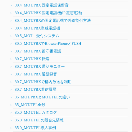
80.4_MOT/PBX 固定電話保留音
80.4_MOT/PBX 固定電話機(IP固定電話)
80.4_MOT/PBXの固定電話機で外線割付方法
80.4_MOT/PBX単独電話機
80.5_MOT 受付システム
80.5_MOT/PBXでBrowserPhoneとPUSH
80.7_MOT/PBX 留守番電話
80.7_MOT/PBX 転送
80.7_MOT/PBX 通話モニター
80.7_MOT/PBX 通話録音
80.7_MOT/PBXで構内放送を利用
80.7_MOT/PBX着信履歴
85_MOT/PBXとMOT/TELの違い
85_MOT/TEL全般
85.0_MOT/TEL カタログ
85.0_MOT/TELの競合先情報
85.0_MOT/TEL導入事例