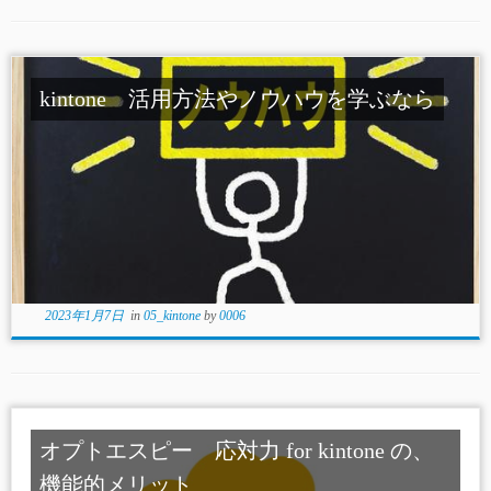
kintone 活用方法やノウハウを学ぶなら
2023年1月7日
in
05_kintone
by
0006
オプトエスピー 応対力 for kintone の、
機能的メリット