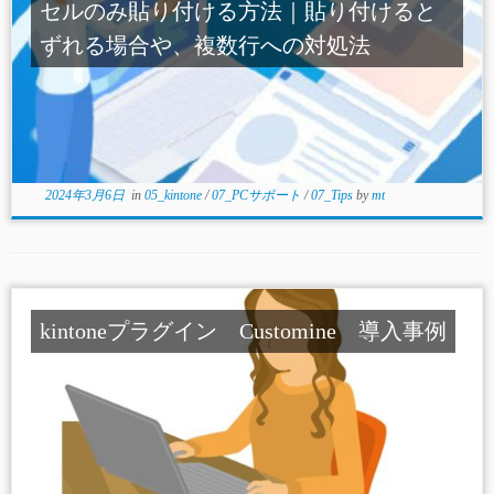
セルのみ貼り付ける方法｜貼り付けると
ずれる場合や、複数行への対処法
2024年3月6日
in
05_kintone
/
07_PCサポート
/
07_Tips
by
mt
kintoneプラグイン Customine 導入事例