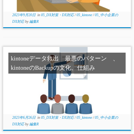
2023年9月20日
in
05_DX対策・DX対応
/
05_kintone
/
05_中小企業の
DX対応
by
編集R
kintoneデータ救出 最悪のパターン 、
kintoneのBackupの文化、仕組み
2023年6月26日
in
05_DX対策・DX対応
/
05_kintone
/
05_中小企業の
DX対応
by
編集R