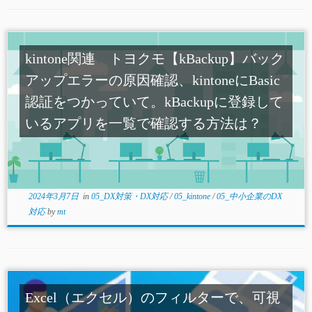
kintone関連 トヨクモ【kBackup】バック
アップエラーの原因確認、kintoneにBasic
認証をつかっていて。kBackupに登録して
いるアプリを一覧で確認する方法は？
2024年3月7日
in
05_DX対策・DX対応
/
05_kintone
/
05_中小企業のDX
対応
by
mt
Excel（エクセル）のフィルターで、可視