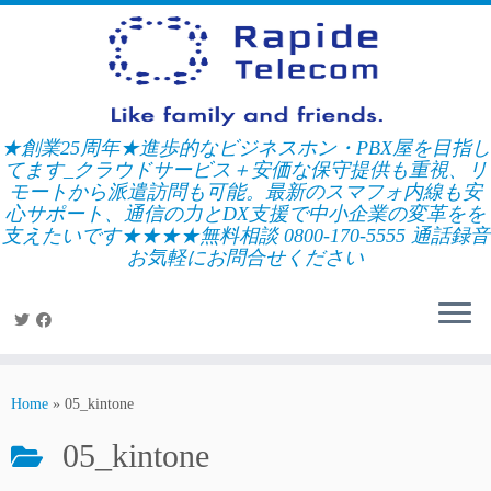
Skip
to
content
★創業25周年★進歩的なビジネスホン・PBX屋を目指し
てます_クラウドサービス＋安価な保守提供も重視、リ
モートから派遣訪問も可能。最新のスマフォ内線も安
心サポート、通信の力とDX支援で中小企業の変革をを
支えたいです★★★★無料相談 0800-170-5555 通話録音
お気軽にお問合せください
Home
»
05_kintone
05_kintone