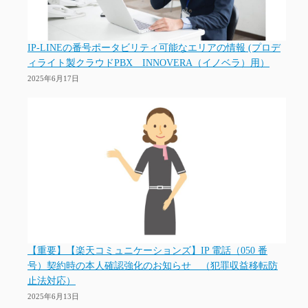
IP-LINEの番号ポータビリティ可能なエリアの情報 (プロデ
ィライト製クラウドPBX INNOVERA（イノベラ）用）
2025年6月17日
【重要】【楽天コミュニケーションズ】IP 電話（050 番
号）契約時の本人確認強化のお知らせ （犯罪収益移転防
止法対応）
2025年6月13日