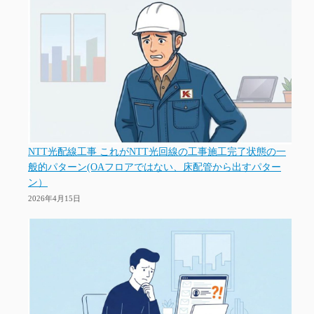
NTT光配線工事 これがNTT光回線の工事施工完了状態の一
般的パターン(OAフロアではない、床配管から出すパター
ン）
2026年4月15日