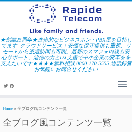
Skip
to
content
★創業25周年★進歩的なビジネスホン・PBX屋を目指し
てます_クラウドサービス＋安価な保守提供も重視、リ
モートから派遣訪問も可能。最新のスマフォ内線も安
心サポート、通信の力とDX支援で中小企業の変革をを
支えたいです★★★★無料相談 0800-170-5555 通話録音
お気軽にお問合せください
Home
»
全ブログ風コンテンツ一覧
全ブログ風コンテンツ一覧