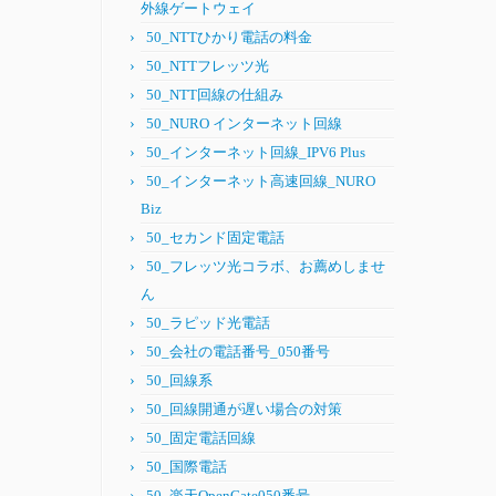
外線ゲートウェイ
50_NTTひかり電話の料金
50_NTTフレッツ光
50_NTT回線の仕組み
50_NURO インターネット回線
50_インターネット回線_IPV6 Plus
50_インターネット高速回線_NURO
Biz
50_セカンド固定電話
50_フレッツ光コラボ、お薦めしませ
ん
50_ラピッド光電話
50_会社の電話番号_050番号
50_回線系
50_回線開通が遅い場合の対策
50_固定電話回線
50_国際電話
50_楽天OpenGate050番号