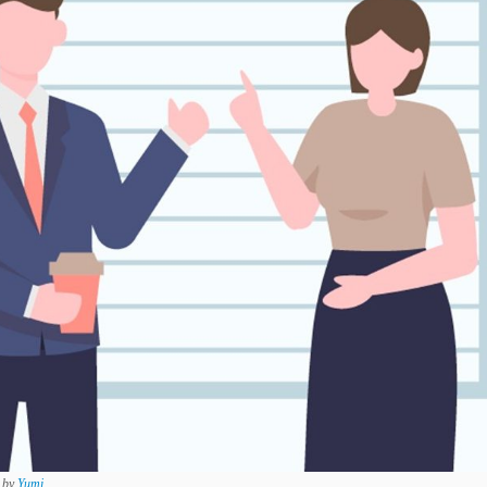
器
by
Yumi