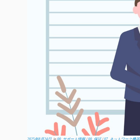
2025年8月24日
in
00_サポート情報
/
00_保証
/
07_ネットワーク機