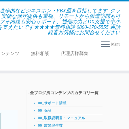
★進歩的なビジネスホン・PBX屋を目指してます_クラ
＋安価な保守提供も重視、リモートから派遣訪問も可
フォ内線も安心サポート、通信の力とDX支援で中小
えたいです★★★★無料相談 0800-170-5555 通話
録音お気軽にお問合せください
Menu
コンテンツ
無料相談
代理店様募集
↓全ブログ風コンテンツのカテゴリ一覧
00_サポート情報
00_保証
00_取扱説明書・マニュアル
00_故障発生数