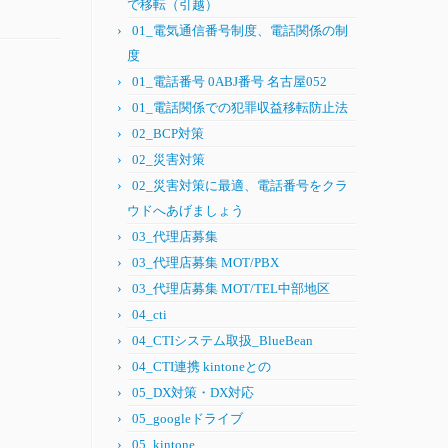
で移転（引越）
01_電気通信番号制度、電話関係の制
度
01_電話番号 0ABJ番号 名古屋052
01_電話関係での犯罪収益移転防止法
02_BCP対策
02_災害対策
02_災害対策に最適、電話番号をクラ
ウドへあげましょう
03_代理店募集
03_代理店募集 MOT/PBX
03_代理店募集 MOT/TEL中部地区
04_cti
04_CTIシステム取扱_BlueBean
04_CTI連携 kintoneとの
05_DX対策・DX対応
05_googleドライブ
05_kintone