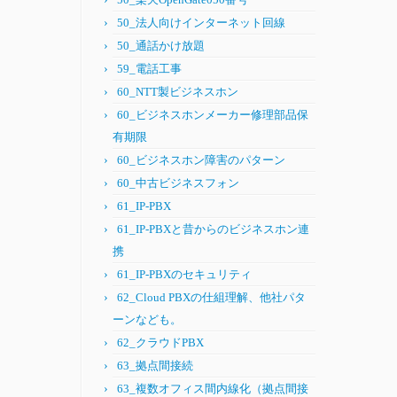
50_法人向けインターネット回線
50_通話かけ放題
59_電話工事
60_NTT製ビジネスホン
60_ビジネスホンメーカー修理部品保
有期限
60_ビジネスホン障害のパターン
60_中古ビジネスフォン
61_IP-PBX
61_IP-PBXと昔からのビジネスホン連
携
61_IP-PBXのセキュリティ
62_Cloud PBXの仕組理解、他社パタ
ーンなども。
62_クラウドPBX
63_拠点間接続
63_複数オフィス間内線化（拠点間接