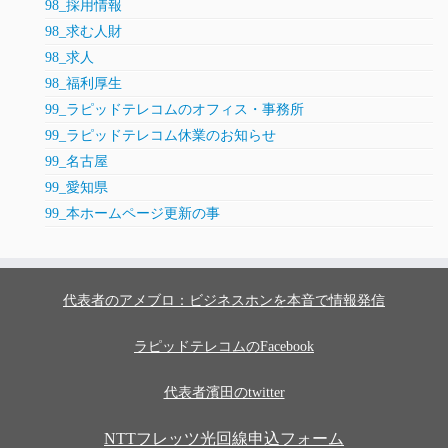
98_採用情報
98_求む人財
98_求人
98_福利厚生
99_ラピッドテレコムのオフィス・事務所
99_ラピッドテレコム休業のお知らせ
99_名古屋
99_愛知県
99_本ホームページ更新の事
代表者のアメブロ：ビジネスホンを本音で情報発信
ラピッドテレコムのFacebook
代表者濱田のtwitter
NTTフレッツ光回線申込フォーム