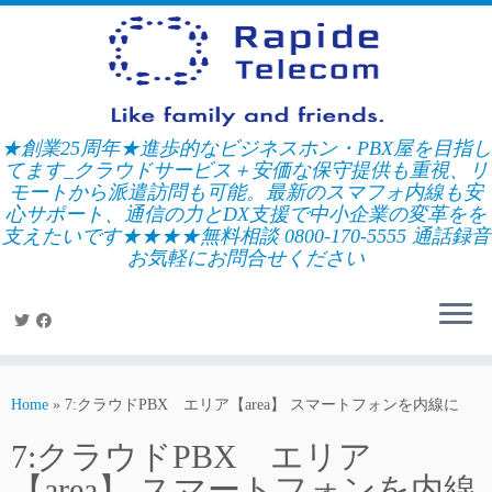
Skip
to
content
★創業25周年★進歩的なビジネスホン・PBX屋を目指し
てます_クラウドサービス＋安価な保守提供も重視、リ
モートから派遣訪問も可能。最新のスマフォ内線も安
心サポート、通信の力とDX支援で中小企業の変革をを
支えたいです★★★★無料相談 0800-170-5555 通話録音
お気軽にお問合せください
Home
»
7:クラウドPBX エリア【area】 スマートフォンを内線に
7:クラウドPBX エリア
【area】 スマートフォンを内線