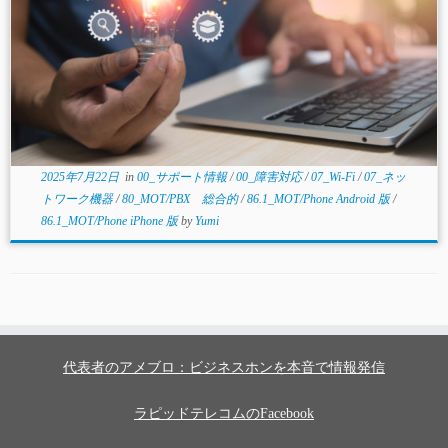
2025年7月22日
in
00_サポート情報
/
00_障害対応
/
07_Wi-Fi
/
07_ネッ
トワーク機器
/
80_MOT/PBX 総合的
/
86.1_MOT/Phone Android 版
/
86.1_MOT/Phone iPhone 版
by
Yumi
代表者のアメブロ：ビジネスホンを本音で情報発信
ラピッドテレコムのFacebook