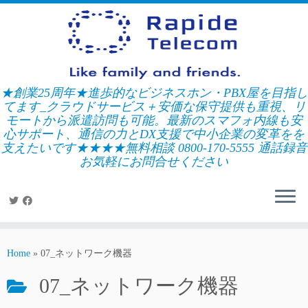
Skip
to
content
★創業25周年★進歩的なビジネスホン・PBX屋を目指し
てます_クラウドサービス＋安価な保守提供も重視、リ
モートから派遣訪問も可能。最新のスマフォ内線も安
心サポート、通信の力とDX支援で中小企業の変革をを
支えたいです★★★★無料相談 0800-170-5555 通話録音
お気軽にお問合せください
Home
»
07_ネットワーク機器
07_ネットワーク機器