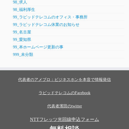
98_求人
98_福利厚生
99_ラピッドテレコムのオフィス・事務所
99_ラピッドテレコム休業のお知らせ
99_名古屋
99_愛知県
99_本ホームページ更新の事
999_未分類
代表者のアメブロ：ビジネスホンを本音で情報発信
ラピッドテレコムのFacebook
代表者濱田のtwitter
NTTフレッツ光回線申込フォーム