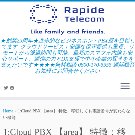
Skip
to
content
★創業25周年★進歩的なビジネスホン・PBX屋を目指し
てます_クラウドサービス＋安価な保守提供も重視、リ
モートから派遣訪問も可能。最新のスマフォ内線も安
心サポート、通信の力とDX支援で中小企業の変革をを
支えたいです★★★★無料相談 0800-170-5555 通話録音
お気軽にお問合せください
Home
»
1:Cloud PBX 【area】 特徴：移転しても電話番号が変わらな
い機能
1:Cloud PBX 【area】 特徴：移