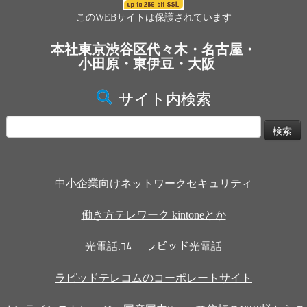
このWEBサイトは保護されています
本社東京渋谷区代々木・名古屋・
小田原・東伊豆・大阪
サイト内検索
検
索:
中小企業向けネットワークセキュリティ
働き方テレワーク kintoneとか
光電話.ｺﾑ ラピッド光電話
ラピッドテレコムのコーポレートサイト