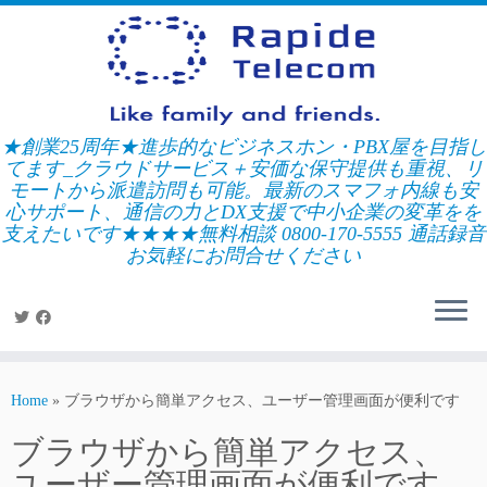
Skip
to
content
★創業25周年★進歩的なビジネスホン・PBX屋を目指し
てます_クラウドサービス＋安価な保守提供も重視、リ
モートから派遣訪問も可能。最新のスマフォ内線も安
心サポート、通信の力とDX支援で中小企業の変革をを
支えたいです★★★★無料相談 0800-170-5555 通話録音
お気軽にお問合せください
Home
»
ブラウザから簡単アクセス、ユーザー管理画面が便利です
ブラウザから簡単アクセス、
ユーザー管理画面が便利です