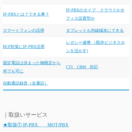
IP-PBXのタイプ クラウドかオ
IP-PBXとは？できる事？
フィス設置型か
スマートフォンの活用
タブレットも内線端末にできる
レガシー連携 （既存ビジネスホ
BCP対策にIP-PBX活用
ンを活かす)
固定電話は決まった物限定から
CTI CRM 対応
何でも可に
自動通話録音（全通話）
…
｜取扱いサービス
★取扱① IP-PBX MOT/PBX