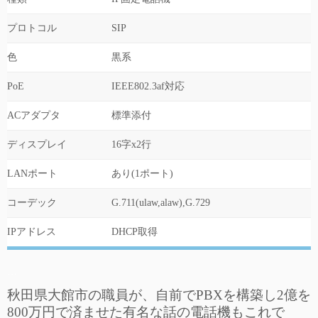
プロトコル
SIP
色
黒系
PoE
IEEE802.3af対応
ACアダプタ
標準添付
ディスプレイ
16字x2行
LANポート
あり(1ポート)
コーデック
G.711(ulaw,alaw),G.729
IPアドレス
DHCP取得
…
秋田県大館市の職員が、自前でPBXを構築し2億を
800万円で済ませた有名な話の電話機もこれで