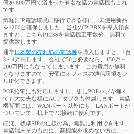
億を 800万円で済ませた有名な話の電話機もこれ
です。
気軽にIP電話環境に移行できる様に、未使用新品
を1200台確保しました。当社のIP-PBXを導入頂き
ますと、こちらP123Sを電話機工事数分、無料で
提供致します。
通常
日本製の売れ筋の電話機
を購入しますと、1台
3～4万円します。会社で50台必要なら、150万～
200万円にもなってしまいます。この費用が無料
となりますので、安価にオフィスの通信環境をフ
ルIP化できます。
POE給電にも対応しますし、更にPOEハブが無く
ても大丈夫な様にACアダプタも付属します。電話
機背面には、WANポート以外にも、LANポートが
ついていて、机上でPC接続に便利です。
ほぼ、標準SIPの仕様の為、無難に利用できます。
電話端末そのものに、高機能を求めない方は、十