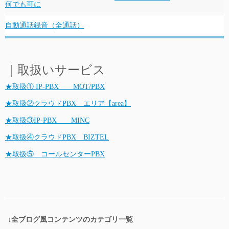
何でも可に
自動通話録音（全通話）
…
｜取扱いサービス
★取扱① IP-PBX MOT/PBX
★取扱②クラウドPBX エリア【area】
★取扱③IP-PBX MINC
★取扱④クラウドPBX BIZTEL
★取扱⑤ コールセンターPBX
↓全ブログ風コンテンツのカテゴリ一覧