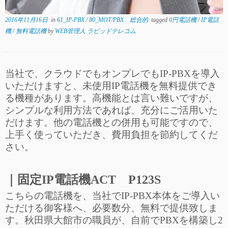
2016年11月16日
in
61_IP-PBX
/
80_MOT/PBX 総合的
tagged
0円電話機
/
IP電話
機
/
無料電話機
by
WEB管理人 ラピッドテレコム
当社で、クラウドでもオンプレでもIP-PBXを導入
いただけますと、未使用IP電話機を無料提供でき
る機種があります。高機能とは言い難いですが、
シンプルな利用方法であれば、充分にご活用いた
だけます。他の電話機との併用も可能ですので、
上手く使っていただき、費用負担を節約してくだ
さい。
…
｜固定IP電話機ACT P123S
こちらの電話機を、当社でIP-PBX本体をご導入い
ただける御客様へ、必要数分、無料で提供致しま
す。秋田県大館市の職員が、自前でPBXを構築し2