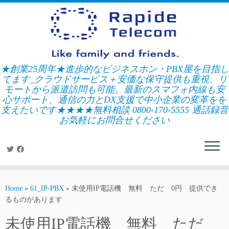
Skip
to
content
★創業25周年★進歩的なビジネスホン・PBX屋を目指し
てます_クラウドサービス＋安価な保守提供も重視、リ
モートから派遣訪問も可能。最新のスマフォ内線も安
心サポート、通信の力とDX支援で中小企業の変革をを
支えたいです★★★★無料相談 0800-170-5555 通話録音
お気軽にお問合せください
Home
»
61_IP-PBX
»
未使用IP電話機 無料 ただ 0円 提供でき
るものがあります
未使用IP電話機 無料 ただ