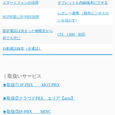
スマートフォンの活用
タブレットも内線端末にできる
レガシー連携 （既存ビジネスホ
BCP対策にIP-PBX活用
ンを活かす)
固定電話は決まった物限定から
CTI CRM 対応
何でも可に
自動通話録音（全通話）
…
｜取扱いサービス
★取扱① IP-PBX MOT/PBX
★取扱②クラウドPBX エリア【area】
★取扱③IP-PBX MINC