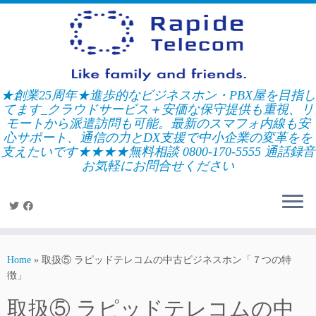
Skip
to
content
★創業25周年★進歩的なビジネスホン・PBX屋を目指し
てます_クラウドサービス＋安価な保守提供も重視、リ
モートから派遣訪問も可能。最新のスマフォ内線も安
心サポート、通信の力とDX支援で中小企業の変革をを
支えたいです★★★★無料相談 0800-170-5555 通話録音
お気軽にお問合せください
Home
»
取扱⑤ ラピッドテレコムの中古ビジネスホン「７つの特
徴」
取扱⑤ ラピッドテレコムの中