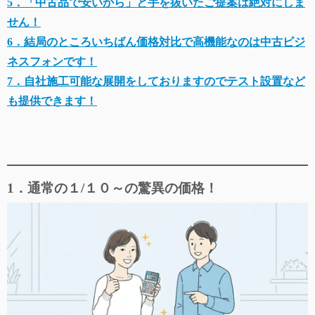
5．「中古品で安いから」と手を抜いたご提案は絶対にしま
せん！
6．結局のところいちばん価格対比で高機能なのは中古ビジ
ネスフォンです！
7．自社施工可能な展開をしておりますのでテスト設置など
も提供できます！
1．通常の１/１０～の驚異の価格！