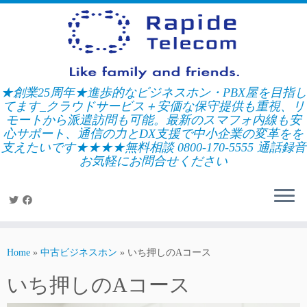
Skip
to
content
★創業25周年★進歩的なビジネスホン・PBX屋を目指し
てます_クラウドサービス＋安価な保守提供も重視、リ
モートから派遣訪問も可能。最新のスマフォ内線も安
心サポート、通信の力とDX支援で中小企業の変革をを
支えたいです★★★★無料相談 0800-170-5555 通話録音
お気軽にお問合せください
Home
»
中古ビジネスホン
»
いち押しのAコース
いち押しのAコース