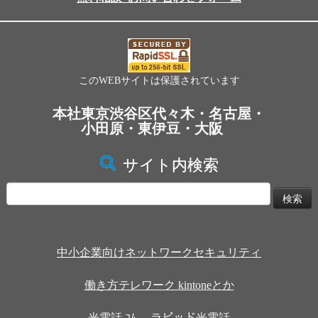
このWEBサイトは保護されています
本社東京渋谷区代々木・名古屋・
小田原・東伊豆・大阪
サイト内検索
検
索:
中小企業向けネットワークセキュリティ
働き方テレワーク kintoneとか
光電話.ｺﾑ ラピッド光電話