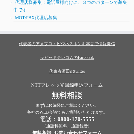
代理店様募集：電話屋様向けに、３つのパターンで募集
中です
MOT/PBX代理店募集
代表者のアメブロ：ビジネスホンを本音で情報発信
ラピッドテレコムのFacebook
代表者濱田のtwitter
NTTフレッツ光回線申込フォーム
無料相談
まずはお気軽にご相談ください。
各社のWEB会議でもご商談いただけます。
電話：
0800-170-5555
(通話料無料、通話録音)
無料相談_お問い合わせフォーム