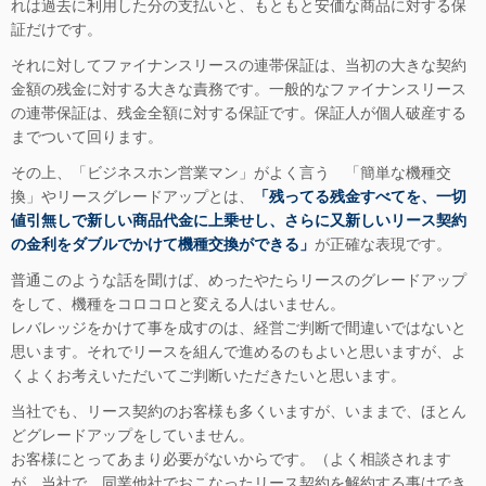
れは過去に利用した分の支払いと、もともと安価な商品に対する保
証だけです。
それに対してファイナンスリースの連帯保証は、当初の大きな契約
金額の残金に対する大きな責務です。一般的なファイナンスリース
の連帯保証は、残金全額に対する保証です。保証人が個人破産する
までついて回ります。
その上、「ビジネスホン営業マン」がよく言う 「簡単な機種交
換」やリースグレードアップとは、
「残ってる残金すべてを、一切
値引無しで新しい商品代金に上乗せし、さらに又新しいリース契約
の金利をダブルでかけて機種交換ができる」
が正確な表現です。
普通このような話を聞けば、めったやたらリースのグレードアップ
をして、機種をコロコロと変える人はいません。
レバレッジをかけて事を成すのは、経営ご判断で間違いではないと
思います。それでリースを組んで進めるのもよいと思いますが、よ
くよくお考えいただいてご判断いただきたいと思います。
当社でも、リース契約のお客様も多くいますが、いままで、ほとん
どグレードアップをしていません。
お客様にとってあまり必要がないからです。（よく相談されます
が、当社で、同業他社でおこなったリース契約を解約する事はでき