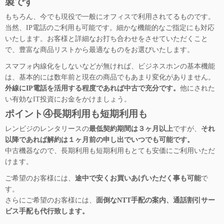
製です
もちろん、今でも現役で一般にオフィスで利用されてるものです。
当然、IP電話のご利用も可能です。細かな機能的なご指定にも対応
いたします。お客様と詳細なお打ち合わせをさせていただくこと
で、豊富な商品リストから最適なものをお選びいたします。
スマフォ内線化をしないなどが無ければ、ビジネスホンの基本機能
は、基本的には数年前と現在の商品でもあまり変化がありません。
外線にIP電話を活用する程度であれば中古で充分です。
他にされた
い有効なIT投資にお金をかけましょう。
ポイント④長期利用も短期利用も
レンビジのレンタリースの
最低契約期間は３ヶ月以上
ですが、
それ
以降であれば解約は１ヶ月前の申し出でいつでも可能です。
中古機器なので、長期利用も短期利用もとても安価にご利用いただ
けます。
ご希望のお客様には、
途中で安くお買いあげいただく事も可能
で
す。
さらにご希望のお客様には、
面倒なNTT手配の案内、通話割引サー
ビス手配も代行致します。