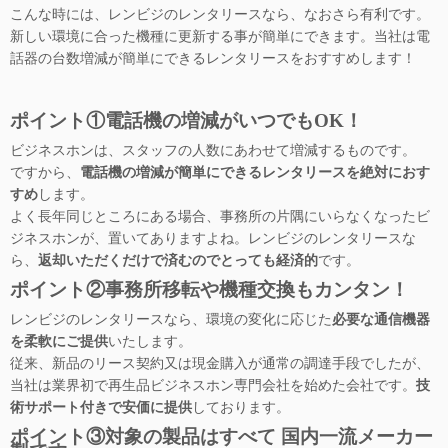
こんな時には、レンビジのレンタリースなら、なおさら有利です。
新しい環境に合った機種に更新する事が簡単にできます。当社は電
話器の台数増減が簡単にできるレンタリースをおすすめします！
ポイント①電話機の増減がいつでもOK！
ビジネスホンは、スタッフの人数にあわせて増減するものです。
ですから、
電話機の増減が簡単にできるレンタリースを絶対におす
すめ
します。
よく長年同じところにある場合、事務所の片隅にいらなくなったビ
ジネスホンが、置いてありますよね。レンビジのレンタリースな
ら、
返却いただくだけで済むのでとっても経済的
です。
ポイント②事務所移転や機種交換もカンタン！
レンビジのレンタリースなら、環境の変化に応じた
必要な通信機器
を柔軟にご提供
いたします。
従来、新品のリース契約又は現金購入が通常の調達手段でしたが、
当社は業界初で再生品ビジネスホン専門会社を始めた会社です。
技
術サポート付きで安価に提供
しております。
ポイント③対象の製品はすべて 国内一流メーカー