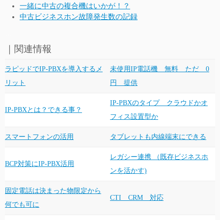
一緒に中古の複合機はいかが！？
中古ビジネスホン故障発生数の記録
…
｜関連情報
ラピッドでIP-PBXを導入するメ
未使用IP電話機 無料 ただ 0
リット
円 提供
IP-PBXのタイプ クラウドかオ
IP-PBXとは？できる事？
フィス設置型か
スマートフォンの活用
タブレットも内線端末にできる
レガシー連携 （既存ビジネスホ
BCP対策にIP-PBX活用
ンを活かす)
固定電話は決まった物限定から
CTI CRM 対応
何でも可に