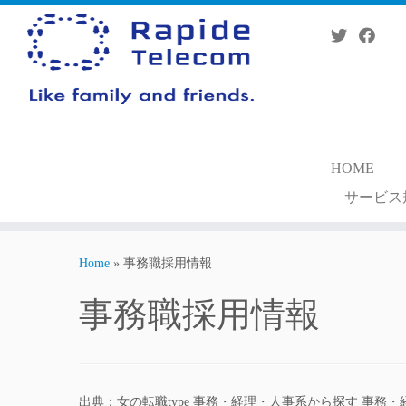
Skip
to
content
HOME
サービス
Home
»
事務職採用情報
事務職採用情報
出典：女の転職type 事務・経理・人事系から探す 事務