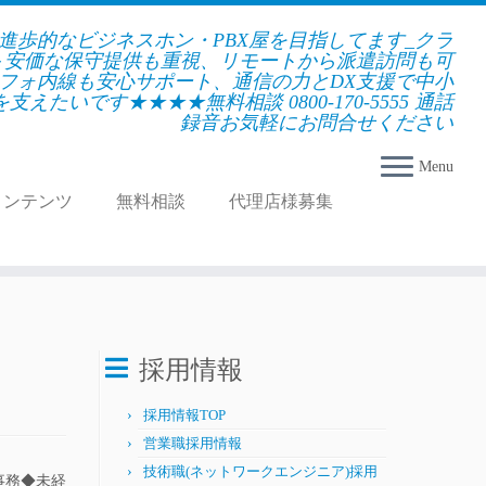
★進歩的なビジネスホン・PBX屋を目指してます_クラ
＋安価な保守提供も重視、リモートから派遣訪問も可
フォ内線も安心サポート、通信の力とDX支援で中小
えたいです★★★★無料相談 0800-170-5555 通話
録音お気軽にお問合せください
Menu
コンテンツ
無料相談
代理店様募集
採用情報
採用情報TOP
営業職採用情報
技術職(ネットワークエンジニア)採用
事務◆未経