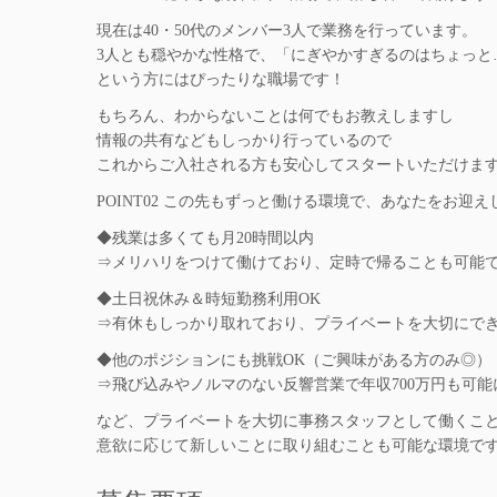
現在は40・50代のメンバー3人で業務を行っています。
3人とも穏やかな性格で、「にぎやかすぎるのはちょっと
という方にはぴったりな職場です！
もちろん、わからないことは何でもお教えしますし
情報の共有などもしっかり行っているので
これからご入社される方も安心してスタートいただけま
POINT02
この先もずっと働ける環境で、あなたをお迎え
◆残業は多くても月20時間以内
⇒メリハリをつけて働けており、定時で帰ることも可能
◆土日祝休み＆時短勤務利用OK
⇒有休もしっかり取れており、プライベートを大切にで
◆他のポジションにも挑戦OK（ご興味がある方のみ◎）
⇒飛び込みやノルマのない反響営業で年収700万円も可能
など、プライベートを大切に事務スタッフとして働くこ
意欲に応じて新しいことに取り組むことも可能な環境です