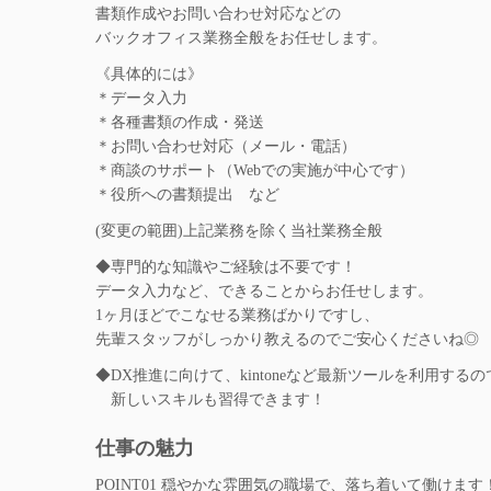
書類作成やお問い合わせ対応などの
バックオフィス業務全般をお任せします。
《具体的には》
＊データ入力
＊各種書類の作成・発送
＊お問い合わせ対応（メール・電話）
＊商談のサポート（Webでの実施が中心です）
＊役所への書類提出 など
(変更の範囲)上記業務を除く当社業務全般
◆専門的な知識やご経験は不要です！
データ入力など、できることからお任せします。
1ヶ月ほどでこなせる業務ばかりですし、
先輩スタッフがしっかり教えるのでご安心くださいね◎
◆DX推進に向けて、kintoneなど最新ツールを利用するの
新しいスキルも習得できます！
仕事の魅力
POINT01
穏やかな雰囲気の職場で、落ち着いて働けます