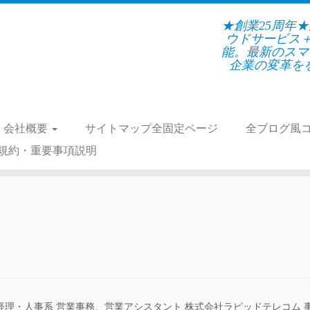
★創業25周年
ウドサービス
能。最新のスマ
企業の変革をを支
会社概要
サイトマップ全固定ページ
全ブログ風
規約・重要事項説明
・経理・人事系 営業事務、営業アシスタント 株式会社ラピッドテレコム 