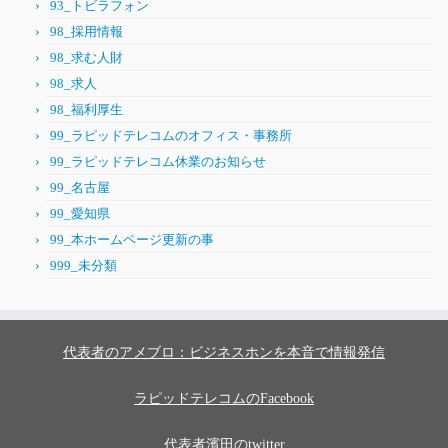
93_トビラフォン
98_採用情報
98_求む人財
98_求人
98_福利厚生
99_ラピッドテレコムのオフィス・事務所
99_ラピッドテレコム休業のお知らせ
99_名古屋
99_愛知県
99_本ホームページ更新の事
999_未分類
代表者のアメブロ：ビジネスホンを本音で情報発信
ラピッドテレコムのFacebook
代表者濱田のtwitter