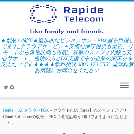
Skip
to
content
★創業25周年★進歩的なビジネスホン・PBX屋を目指し
てます_クラウドサービス＋安価な保守提供も重視、リ
モートから派遣訪問も可能。最新のスマフォ内線も安
心サポート、通信の力とDX支援で中小企業の変革をを
支えたいです★★★★無料相談 0800-170-5555 通話録音
お気軽にお問合せください
Home
»
62_クラウドPBX
»
クラウドPBX【area】のスマフォアプリ
Cloud Softphoneの改善 PBX共通電話帳が利用できるようになりま
した。