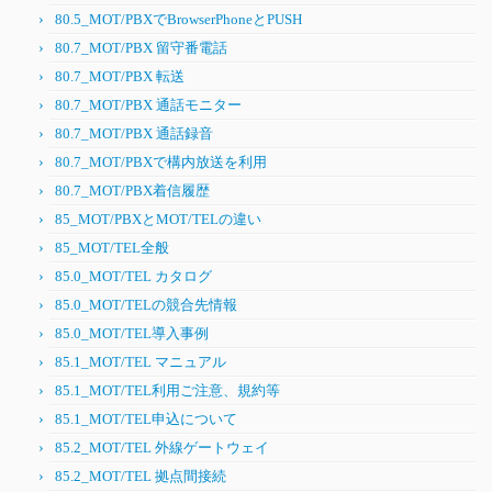
80.5_MOT/PBXでBrowserPhoneとPUSH
80.7_MOT/PBX 留守番電話
80.7_MOT/PBX 転送
80.7_MOT/PBX 通話モニター
80.7_MOT/PBX 通話録音
80.7_MOT/PBXで構内放送を利用
80.7_MOT/PBX着信履歴
85_MOT/PBXとMOT/TELの違い
85_MOT/TEL全般
85.0_MOT/TEL カタログ
85.0_MOT/TELの競合先情報
85.0_MOT/TEL導入事例
85.1_MOT/TEL マニュアル
85.1_MOT/TEL利用ご注意、規約等
85.1_MOT/TEL申込について
85.2_MOT/TEL 外線ゲートウェイ
85.2_MOT/TEL 拠点間接続