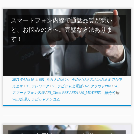
スマートフォン内線で通話品質が悪い
と、お悩みの方へ。完璧な方法ありま
す！
2021年4月8日
in
001_他社との違い、今のビジネスホンのままでも使
えます
/
06_テレワーク
/
50_ラピッド光電話
/
62_クラウドPBX
/
64_
スマートフォン内線
/
75_Cloud PBX AREA
/
80_MOT/PBX 総合的
by
WEB管理人 ラピッドテレコム