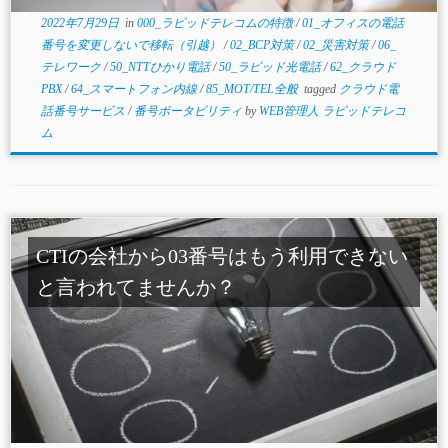
2022年7月29日
in
000_ラピッドテレコムの特徴
/
01_オフィスの電話
番号を変更しないで移転（引越）
/
02_BCP対策
/
02_災害対策
/
06_
テレワーク
/
50_NTTひかり電話
/
50_ラピッド光電話
/
62_クラウド
PBX
/
64_スマートフォン内線
/
85_MOT/TEL全般
tagged
クラウド電
話番号サービス
/
番号ポータビリティ
by
WEB管理人 ラピッドテレコ
ム
CTIの会社から03番号はもう利用できない
と言われてませんか？