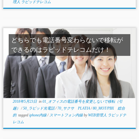
理人 ラピッドテレコム
どちらでも電話番号変わらないで移転が
できるのはラピッドテレコムだけ！
2018年5月23日
in
01_オフィスの電話番号を変更しないで移転（引
越）
/
50_ラピッド光電話
/
70_サクサ PLATIA
/
80_MOT/PBX 総合
的
tagged
iphone内線
/
スマートフォン内線
by
WEB管理人 ラピッドテ
レコム