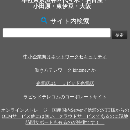
本社東京渋谷区代々木・名古屋・
小田原・東伊豆・大阪
サイト内検索
検
索:
中小企業向けネットワークセキュリティ
働き方テレワーク kintoneとか
光電話.ｺﾑ ラピッド光電話
ラピッドテレコムのコーポレートサイト
オンラインストレージ 国産国内Serverで信頼のNTT様からの
OEMサービス他には無い、クラウドサービスであるのに現地
訪問サポートも有るのが特徴です！