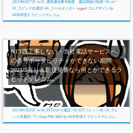
2021年8月17日
in
01_電気通信番号制度、電話関係の制度
/
04_cti
/
50_ラピッド光電話
/
66_コールセンター
tagged
コムデザイン
by
WEB管理人 ラピッドテレコム
NTT西工事しない・当社電話サービスへ
の番号ポータビリティができない期間
2021/5有り＆新規発番なら何とかできるラ
ピッドテレコム。
2021年4月20日
in
50_NTTひかり電話
/
50_NTTフレッツ光
/
50_ラピ
ッド光電話
/
75_Cloud PBX AREA
by
WEB管理人 ラピッドテレコム