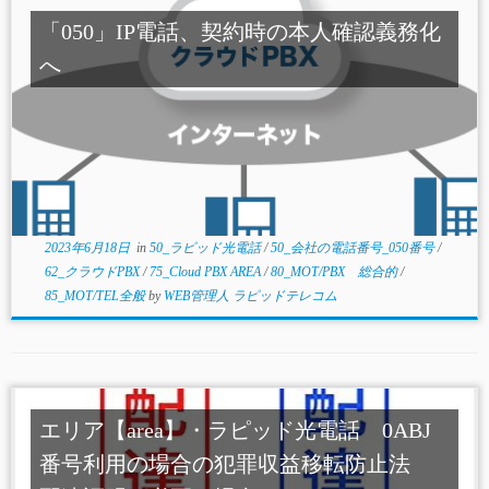
「050」IP電話、契約時の本人確認義務化
へ
2023年6月18日
in
50_ラピッド光電話
/
50_会社の電話番号_050番号
/
62_クラウドPBX
/
75_Cloud PBX AREA
/
80_MOT/PBX 総合的
/
85_MOT/TEL全般
by
WEB管理人 ラピッドテレコム
エリア【area】・ラピッド光電話 0ABJ
番号利用の場合の犯罪収益移転防止法