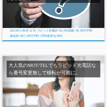
2022年11月6日
in
50_ラピッド光電話
/
64_FAX回線
/
80_MOT/PBX
総合的
/
80.3_MOT/PBX でFAX収容
by
0001
大人気のMOT/TELでもラピッド光電話な
ら番号変更無しで移転が可能に。