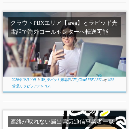
クラウドPBXエリア【area】とラピッド光
電話で海外コールセンターへ転送可能
2020年10月14日
in
50_ラピッド光電話
/
75_Cloud PBX AREA
by
WEB
管理人 ラピッドテレコム
連絡が取れない届出電気通信事業者一覧