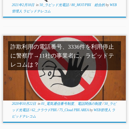
2021年2月18日
in
50_ラピッド光電話
/
80_MOT/PBX 総合的
by
WEB
管理人 ラピッドテレコム
詐欺利用の電話番号、3336件を利用停止
に警察庁→11社の事業者に、ラピッドテ
レコムは？
2020年10月22日
in
01_電気通信番号制度、電話関係の制度
/
50_ラピ
ッド光電話
/
62_クラウドPBX
/
75_Cloud PBX AREA
by
WEB管理人 ラ
ピッドテレコム