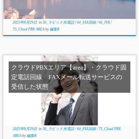
2023年8月29日
in
50_ラピッド光電話
/
64_FAX回線
/
66_IVR
/
75_Cloud PBX AREA
by
編集R
クラウドPBXエリア【area】・クラウド固
定電話回線 FAXメール転送サービスの
受信した状態
2023年8月29日
in
50_ラピッド光電話
/
64_FAX回線
/
75_Cloud PBX
AREA
by
編集R