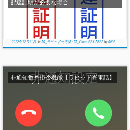
配達証明が必要な場合
2022年12月11日
in
50_ラピッド光電話
/
75_Cloud PBX AREA
by
0006
非通知番号拒否機能【ラピッド光電話】