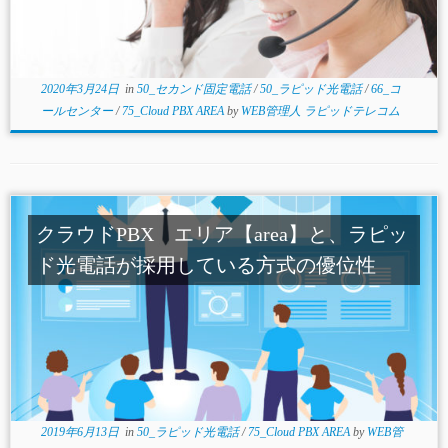
2020年3月24日
in
50_セカンド固定電話
/
50_ラピッド光電話
/
66_コ
ールセンター
/
75_Cloud PBX AREA
by
WEB管理人 ラピッドテレコム
クラウドPBX エリア【area】と、ラピッ
ド光電話が採用している方式の優位性
2019年6月13日
in
50_ラピッド光電話
/
75_Cloud PBX AREA
by
WEB管