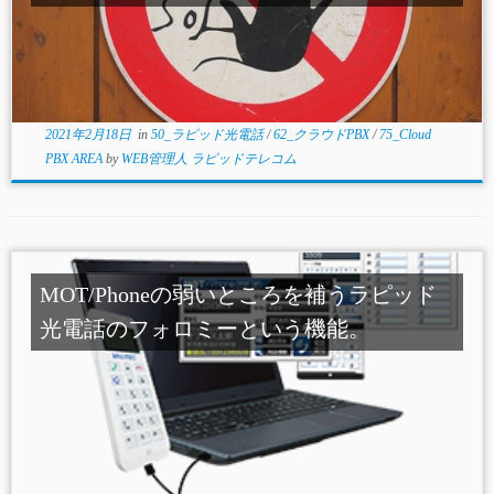
2021年2月18日
in
50_ラピッド光電話
/
62_クラウドPBX
/
75_Cloud
PBX AREA
by
WEB管理人 ラピッドテレコム
MOT/Phoneの弱いところを補うラピッド
光電話のフォロミーという機能。