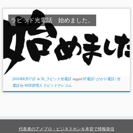
ラピッド光電話 始めました。
2016年8月17日
in
50_ラピッド光電話
tagged
IP電話
/
ひかり電話
/
光
電話
by
WEB管理人 ラピッドテレコム
代表者のアメブロ：ビジネスホンを本音で情報発信