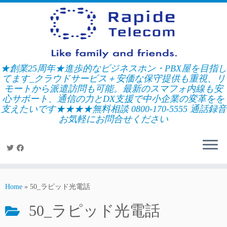
Skip
to
content
★創業25周年★進歩的なビジネスホン・PBX屋を目指し
てます_クラウドサービス＋安価な保守提供も重視、リ
モートから派遣訪問も可能。最新のスマフォ内線も安
心サポート、通信の力とDX支援で中小企業の変革をを
支えたいです★★★★無料相談 0800-170-5555 通話録音
お気軽にお問合せください
Home
»
50_ラピッド光電話
50_ラピッド光電話