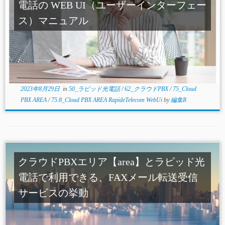
電話の WEB UI（ユーザーインターフェー
ス）マニュアル
2023年8月29日
in
50_ラピッド光電話
/
62_クラウドPBX
/
75_Cloud
PBX AREA
/
75.8_Cloud PBX AREA RapideTelecom WebUi
by
編集R
クラウドPBXエリア【area】とラピッド光
電話で利用できる、FAXメール転送受信
サービスの挙動