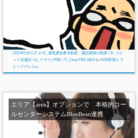
2020年9月11日
in
01_電気通信番号制度、電話関係の制度
/
50_ラピ
ッド光電話
/
62_クラウドPBX
/
75_Cloud PBX AREA
by
WEB管理人 ラ
ピッドテレコム
エリア【area】オプションで 本格的コー
ルセンターシステムBlueBean連携