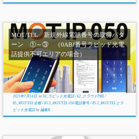
MOT/TEL 新規外線電話番号の取得パタ
ーン ①～③ （0ABJ番号ラピッド光電
話提供不可エリアの場合）
2023年7月14日
in
50_ラピッド光電話
/
62_クラウドPBX
/
85_MOT/TEL全般
/
85.3_MOT/TEL 050電話番号
/
85.3_MOT/TELとラ
ピッド光電話
by
編集R