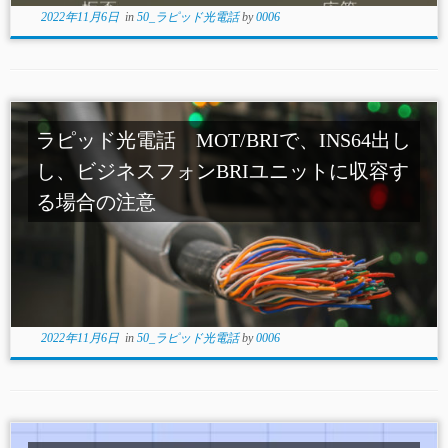
2022年11月6日
in
50_ラピッド光電話
by
0006
ラピッド光電話 MOT/BRIで、INS64出し
し、ビジネスフォンBRIユニットに収容す
る場合の注意
2022年11月6日
in
50_ラピッド光電話
by
0006