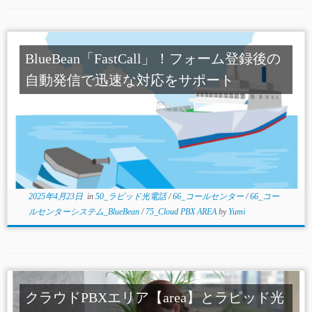
BlueBean「FastCall」！フォーム登録後の
自動発信で迅速な対応をサポート
2025年4月23日
in
50_ラピッド光電話
/
66_コールセンター
/
66_コー
ルセンターシステム_BlueBean
/
75_Cloud PBX AREA
by
Yumi
クラウドPBXエリア【area】とラピッド光