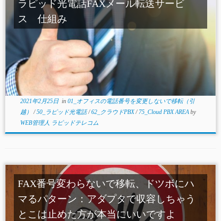
ラピッド光電話FAXメール転送サービ
ス 仕組み
2021年2月25日
in
01_オフィスの電話番号を変更しないで移転（引
越）
/
50_ラピッド光電話
/
62_クラウドPBX
/
75_Cloud PBX AREA
by
WEB管理人 ラピッドテレコム
FAX番号変わらないで移転、ドツボにハ
マるパターン：アダプタで収容しちゃう
とこは止めた方が本当にいいですよ